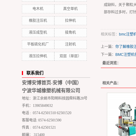
成缺料，关于颗粒
电木机
真空单机
部存料过多时，打
橡胶注压机
拉伸机
液压成型机
接角机
相关标签：
bmc注塑
平板硫化机厂
注射机
上一篇：
你了解橡胶
下一篇：
BMC注塑
液压拉伸机
双层（单层）
最近浏览：
联系我们
安博安博首页-安博（中国）
相关产品：
宁波华城橡塑机械有限公司
地址：浙江余姚市阳明科技园舜科路28号
手机：13905849032
电话 : 0574-62501510 62501520
客服电话: 0574-62501590
传真 : 0574-62501521
邮编： 315400