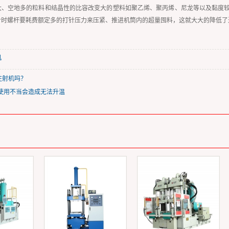
大、空地多的粒料和结晶性的比容改变大的塑料如聚乙烯、聚丙烯、尼龙等以及黏度较
针时螺杆要耗费额定多的打针压力来压紧、推进机筒内的超量囤料，这就大大的降低了
机
注射机吗？
机使用不当会造成无法升温