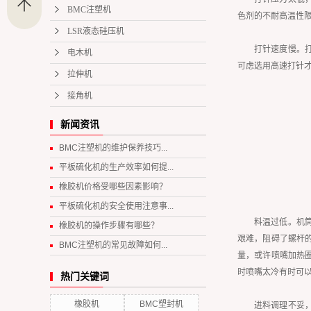
BMC注塑机
色剂的不耐高温性
LSR液态硅压机
打针速度慢。
电木机
可虑选用高速打针
拉伸机
接角机
新闻资讯
BMC注塑机的维护保养技巧...
平板硫化机的生产效率如何提...
橡胶机价格受哪些因素影响？
平板硫化机的安全使用注意事...
料温过低。机
橡胶机的操作步骤有哪些？
艰难，阻碍了螺杆
BMC注塑机的常见故障如何...
量，或许喷嘴加热
时喷嘴太冷有时可
热门关键词
橡胶机
BMC塑封机
进料调理不妥