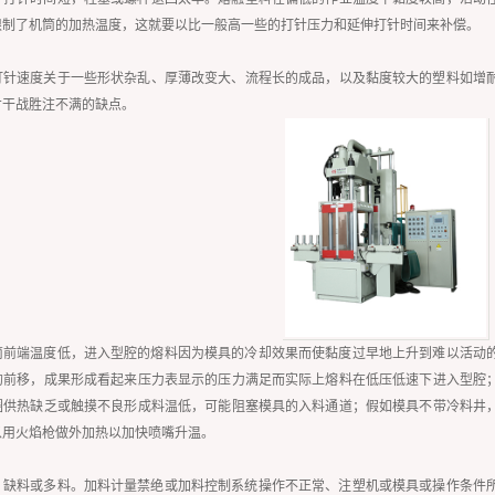
限制了机筒的加热温度，这就要以比一般高一些的打针压力和延伸打针时间来补偿。
打针速度关于一些形状杂乱、厚薄改变大、流程长的成品，以及黏度较大的塑料如增耐
才干战胜注不满的缺点。
筒前端温度低，进入型腔的熔料因为模具的冷却效果而使黏度过早地上升到难以活动
的前移，成果形成看起来压力表显示的压力满足而实际上熔料在低压低速下进入型腔
圈供热缺乏或触摸不良形成料温低，可能阻塞模具的入料通道；假如模具不带冷料井
以用火焰枪做外加热以加快喷嘴升温。
，缺料或多料。加料计量禁绝或加料控制系统操作不正常、注塑机或模具或操作条件