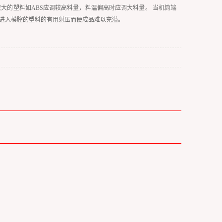
大的塑料如ABS应调较高料量，料温偏高时应调大料量。 当机筒端
进入模腔的塑料的有用射压而使成品难以充溢。