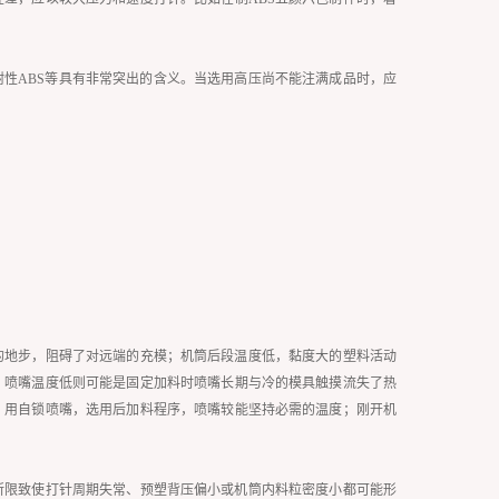
性ABS等具有非常突出的含义。当选用高压尚不能注满成品时，应
的地步，阻碍了对远端的充模；机筒后段温度低，黏度大的塑料活动
；喷嘴温度低则可能是固定加料时喷嘴长期与冷的模具触摸流失了热
，用自锁喷嘴，选用后加料程序，喷嘴较能坚持必需的温度；刚开机
所限致使打针周期失常、预塑背压偏小或机筒内料粒密度小都可能形