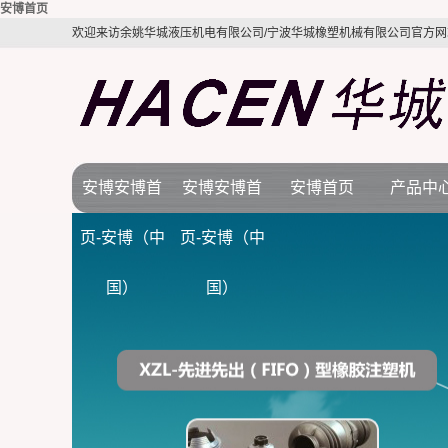
安博首页
欢迎来访余姚华城液压机电有限公司/宁波华城橡塑机械有限公司官方网
安博安博首
安博安博首
安博首页
产品中
公司简介
安博首页
橡胶机
页-安博（中
页-安博（中
视频展示
行业新闻
BMC注塑
国）
国）
质量体系
技术知识
LSR液态硅
电木机
拉伸机
接角机