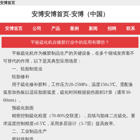
安博首页
安博安博首页-安博（中国）
安博首页
公司
产品
案例
新闻
招聘
联系
平板硫化机在橡胶行业中的应用有哪些？
平板硫化机作为橡胶制品生产的关键设备，在多个领域发挥着不
可替代的作用，以下是其典型应用场景：
一、轮胎制造业
轮胎修补
用于硫化修补胶料，工作压力20-25MPa，温度150±3℃。需配备
弧形加热板以适应胎面弧度，硫化时间根据损伤面积计算（通常30-
60min）。
预硫化胎面
精密控制硫化程度（70-80%交联度），后续与胎体二次硫化。要
求温度控制精度±0.5℃，采用多层设计（5-7层）提高效率。
二、工业制品生产
密封件制造