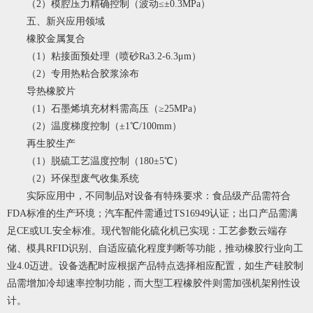
（2）模腔压力精确控制（波动≤±0.3MPa）
五、新兴应用领域
橡胶金属复合
（1）粘接面预处理（喷砂Ra3.2-6.3μm）
（2）专用热粘合胶浆涂布
导热橡胶片
（1）石墨烯填充材料需高压（≥25MPa）
（2）温度梯度控制（±1℃/100mm）
再生胶生产
（1）脱硫工艺温度控制（180±5℃）
（2）环保型废气收集系统
实际应用中，不同制品对设备有特殊要求：食品级产品需符合
FDA标准的生产环境；汽车配件需通过TS16949认证；出口产品需满
足CE或UL安全标准。现代智能化硫化机已实现：工艺参数云端存
储、模具RFID识别、自适应硫化程度判断等功能，推动橡胶行业向工
业4.0迈进。设备选配时应根据产品特点选择相应配置，如生产硅胶制
品需增加冷却速率控制功能，而大型工程橡胶件则需加强机架刚性设
计。