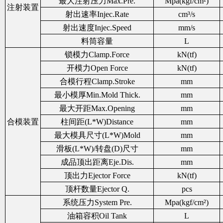
最大注射压力Max.Pre.
Mpa(kgf/cm²)
注射装置
射出速率Injec.Rate
cm³/s
射出速度Injec.Speed
mm/s
料筒容量
L
锁模力Clamp.Force
kN(tf)
开模力Open Force
kN(tf)
合模行程Clamp.Stroke
mm
最小模厚Min.Mold Thick.
mm
最大开距Max.Opening
mm
合模装置
柱间距(L*W)Distance
mm
最大模具尺寸(L*W)Mold
mm
滑板(L*W)/转盘(D)尺寸
mm
成品顶出距离Eje.Dis.
mm
顶出力Ejector Force
kN(tf)
顶杆数量Ejector Q.
pcs
系统压力System Pre.
Mpa(kgf/cm²)
油箱容积Oil Tank
L