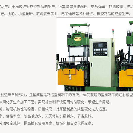
广泛应用于橡胶注射成型制品的生产：汽车减震系统配件、空气弹簧、轮胎胶囊、电
雨鞋、脚轮、小型轮胎、航海航天事业、电子通讯等各种硅胶、橡胶制品的成型生产。
创造出各种形状，注塑成型是制造塑料制品的方法，zui受欢迎的塑料制品的注射成
方法简化了生产加工工艺；实现橡胶制品快速而均匀硫化，缩短生产周期。
准确，物理机械性能稳定，质量较高，对厚壁制品的成型硫化尤为适宜。
效率，合格率高；制品毛边少，无需修边；损耗少，节省胶料。
，劳动强度减轻，提高模具使用寿命，机械化和自动化程度高。