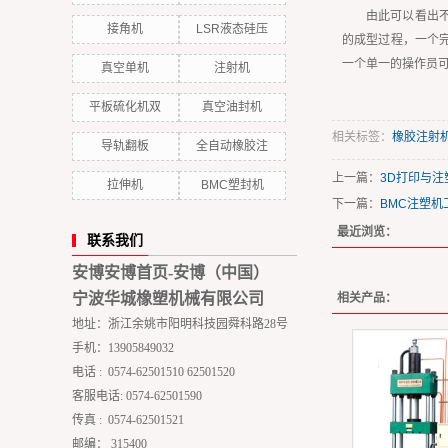
由此可以看出
接角机
LSR液态硅压
的成型过程，一个
一个单一的操作员
真空单机
注射机
平板硫化机双
真空油封机
相关标签：
橡胶注射
导轨翻板
全自动橡胶注
上一篇：
3D打印与
拉伸机
BMC塑封机
下一篇：
BMC注塑
最近浏览：
联系我们
安博安博首页-安博（中国）
宁波华城橡塑机械有限公司
相关产品：
地址：浙江余姚市阳明科技园舜科路28号
手机：13905849032
电话 : 0574-62501510 62501520
客服电话: 0574-62501590
传真 : 0574-62501521
邮编： 315400