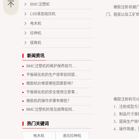
BMC注塑机
橡胶注射机被
LSR液态硅压机
门、鞋底以及工矿
电木机
拉伸机
接角机
新闻资讯
BMC注塑机的维护保养技巧...
平板硫化机的生产效率如何提...
橡胶机价格受哪些因素影响？
平板硫化机的安全使用注意事...
橡胶注射机可以
橡胶机的操作步骤有哪些？
1．注射成型
BMC注塑机的常见故障如何...
2．制品尺寸
3．提高生产
热门关键词
4．操作简便
电木机
液压拉伸机