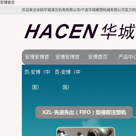
安博首页
欢迎来访余姚华城液压机电有限公司/宁波华城橡塑机械有限公司官方网
安博安博首
安博安博首
安博首页
产品中
公司简介
安博首页
橡胶机
页-安博（中
页-安博（中
视频展示
行业新闻
BMC注塑
国）
国）
质量体系
技术知识
LSR液态硅
电木机
拉伸机
接角机