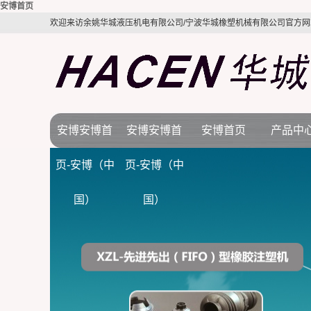
安博首页
欢迎来访余姚华城液压机电有限公司/宁波华城橡塑机械有限公司官方网
安博安博首
安博安博首
安博首页
产品中
公司简介
安博首页
橡胶机
页-安博（中
页-安博（中
视频展示
行业新闻
BMC注塑
国）
国）
质量体系
技术知识
LSR液态硅
电木机
拉伸机
接角机