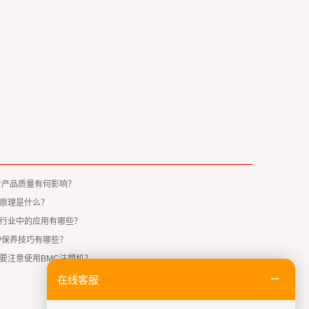
对产品质量有何影响？
原理是什么？
行业中的应用有哪些？
护保养技巧有哪些？
要注意使用BMC注塑机？
在线客服