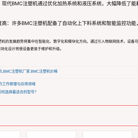
：现代BMC注塑机通过优化加热系统和液压系统，大幅降低了能
度高：许多BMC注塑机配备了自动化上下料系统和智能监控功能
注塑机的发展趋势将集中在智能化、数字化和模块化方向。通过引入物联网技术，设备
模块化设计将使设备更易于维护和升级。
机
,
BMC注塑机厂家
,
BMC注塑机价格
机的工作原理与应用领域
如何选择最适合的型号？