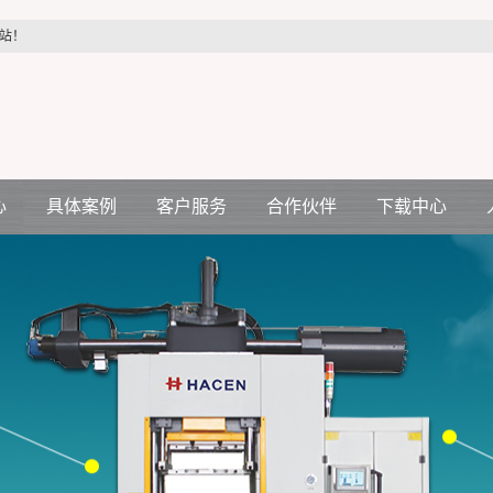
站！
心
具体案例
客户服务
合作伙伴
下载中心
汽车配件行业
客户服务
合作伙伴
机
医疗配件行业
压机
电力配件行业
空调电机行业
生活制品行业
各种减震件行业