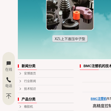
BMC注塑机的技
新闻分类
在线
安博首页
行业新闻
电话
技术知识
BMC注塑机
作
产品分类
高精度控
橡胶机