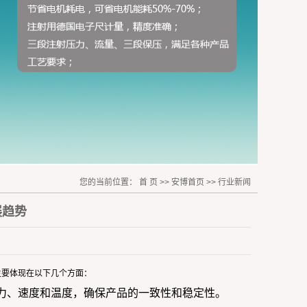
您的当前位置：
首 页
>>
安博首页
>>
行业新闻
展趋势
主要体现在以下几个方面：
力、速度和温度，确保产品的一致性和稳定性。