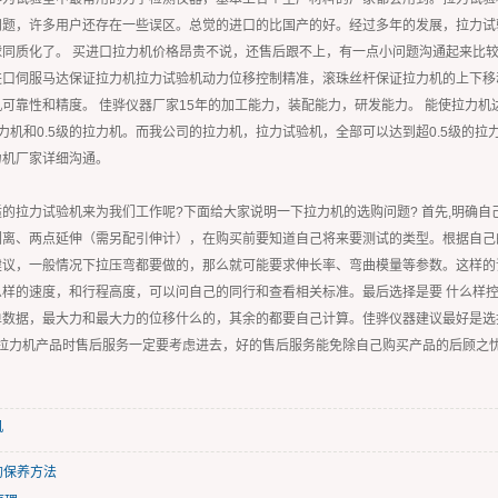
问题，许多用户还存在一些误区。总觉的进口的比国产的好。经过多年的发展，拉力试
同质化了。 买进口拉力机价格昂贵不说，还售后跟不上，有一点小问题沟通起来比较
进口伺服马达保证拉力机拉力试验机动力位移控制精准，滚珠丝杆保证拉力机的上下移
可靠性和精度。 佳骅仪器厂家15年的加工能力，装配能力，研发能力。 能使拉力
力机和0.5级的拉力机。而我公司的拉力机，拉力试验机，全部可以达到超0.5级的
力机厂家详细沟通。
的拉力试验机来为我们工作呢?下面给大家说明一下拉力机的选购问题? 首先,明确
剥离、两点延伸（需另配引伸计），在购买前要知道自己将来要测试的类型。根据自己
建议，一般情况下拉压弯都要做的，那么就可能要求伸长率、弯曲模量等参数。这样的
么样的速度，和行程高度，可以问自己的同行和查看相关标准。最后选择是要 什么样
单数据，最大力和最大力的位移什么的，其余的都要自己计算。佳骅仪器建议最好是选
/拉力机产品时售后服务一定要考虑进去，好的售后服务能免除自己购买产品的后顾之
机
的保养方法