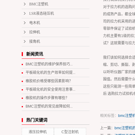
BMC注塑机
对于拉力机的选购
LSR液态硅压机
的成熟产品，都全球
司的拉力机采用的
电木机
零部件保证了试验机
拉伸机
力机主要有1级的拉
接角机
试？这就需要与拉
新闻资讯
我们该如何选择合适
BMC注塑机的维护保养技巧...
缩、剪切、撕裂、
以听听仪器厂家的
平板硫化机的生产效率如何提...
围值。然后需要什
橡胶机价格受哪些因素影响？
这些只能测一些简
平板硫化机的安全使用注意事...
后 选购拉力试验机
橡胶机的操作步骤有哪些？
BMC注塑机的常见故障如何...
相关标签：
bmc注塑
热门关键词
上一篇：
bmc注塑机
液压拉伸机
C型注射机