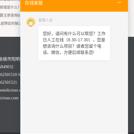
在线客服
原理是什么？
要注意使用BMC注塑机？
客服人员
见故障如何解决？
您好，请问有什么可以帮您？工作
日人工在线（8.30-17.30），您是
想咨询什么项目？或者您留个电
话、微信，方便后续联系您!
余姚市阳明科技园舜科路28号
849032
2501510 62501590
2501521
olicious.com
cious.com