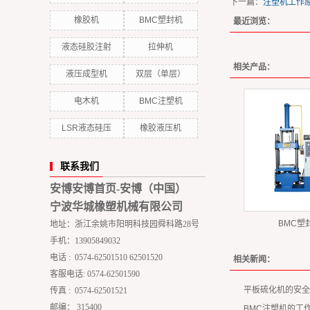
下一篇：
注塑机工作
橡胶机
BMC塑封机
最近浏览：
液态硅胶注射
拉伸机
相关产品：
液压成型机
双层（单层）
电木机
BMC注塑机
LSR液态硅压
橡胶液压机
联系我们
安博安博首页-安博（中国）
宁波华城橡塑机械有限公司
BMC塑
地址：浙江余姚市阳明科技园舜科路28号
手机：13905849032
电话 : 0574-62501510 62501520
相关新闻：
客服电话: 0574-62501590
平板硫化机的安全
传真 : 0574-62501521
邮编： 315400
BMC注塑机的工