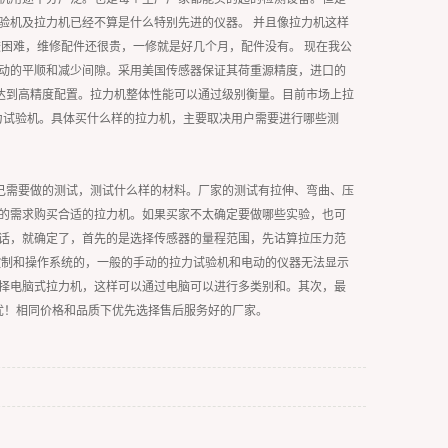
验机及拉力机已经不算是什么特别先进的仪器。 并且像拉力机这样
困难，维修配件还很贵，一修就是好几个月，配件没有。 现在我公
动的平顺和减少间隙。采用美国传感器保证其荷重源精度，进口的
机达到高精度配置。拉力机整体性能可以通过级别衡量。目前市场上拉
拉力试验机。具体买什么样的拉力机，主要取决用户需要进行哪些测
自己需要做的测试，测试什么样的材料。厂家的测试有拉伸、弯曲、压
的需求购买合适的拉力机。如果买家不太确定要做哪些实验，也可
话，就确定了，首先的是选择传感器的量程范围，先诂算拉压力范
控制和操作系统的，一般的手动的拉力试验机和电动的仪器无法显示
择电脑式拉力机，这样可以通过电脑可以进行多类别和。其次，最
忧！相同价格和品质下优先选择售后服务好的厂家。