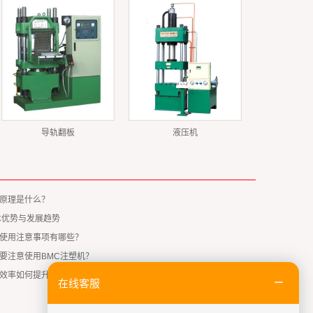
导轨翻板
液压机
原理是什么？
术优势与发展趋势
使用注意事项有哪些？
要注意使用BMC注塑机？
效率如何提升？
在线客服