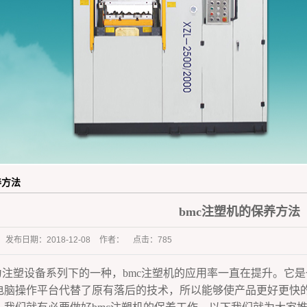
橡胶杂件行业
养方法
bmc注塑机的保养方法
发布日期：
2018-12-08
作者：
点击：
785
为注塑设备系列下的一种，bmc注塑机的应用率一直在提升。它
电脑操作平台代替了原有落后的技术，所以能够使产品更好更快