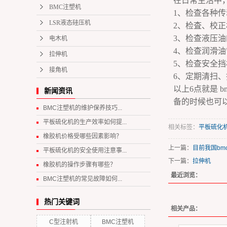
在日常生活中
BMC注塑机
1、检查各种
LSR液态硅压机
2、检査、校
3、检查液压
电木机
4、检查润滑
拉伸机
5、检查安全
接角机
6、定期清扫
以上6点就是
新闻资讯
备的时候也可
BMC注塑机的维护保养技巧...
平板硫化机的生产效率如何提...
相关标签：
平板硫化
橡胶机价格受哪些因素影响？
上一篇：
目前我国b
平板硫化机的安全使用注意事...
下一篇：
拉伸机
橡胶机的操作步骤有哪些？
最近浏览：
BMC注塑机的常见故障如何...
热门关键词
相关产品：
C型注射机
BMC注塑机