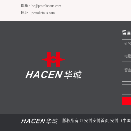
邮箱 :
hc@pestolicious.com
网址：pestolicious.com
留
姓
电
留
版权所有 © 安博安博首页-安博（中国