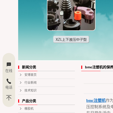
bmc注塑机的保
新闻分类
在线
安博首页
行业新闻
电话
技术知识
bmc注塑机
作
产品分类
压控制系统及
橡胶机