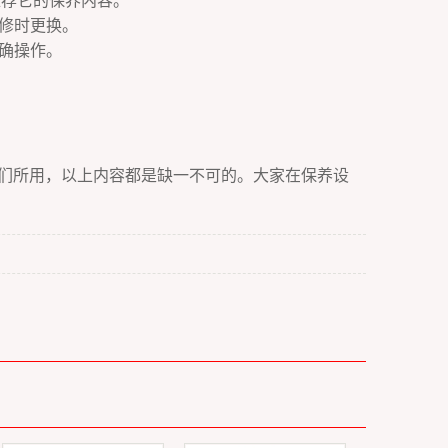
推荐它的保养内容。
修时更换。
确操作。
我们所用，以上内容都是缺一不可的。大家在保养设