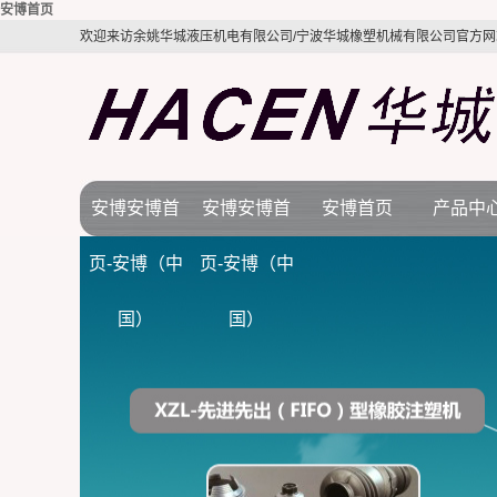
安博首页
欢迎来访余姚华城液压机电有限公司/宁波华城橡塑机械有限公司官方网
安博安博首
安博安博首
安博首页
产品中
公司简介
安博首页
橡胶机
页-安博（中
页-安博（中
视频展示
行业新闻
BMC注塑
国）
国）
质量体系
技术知识
LSR液态硅
电木机
拉伸机
接角机