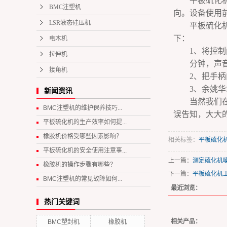
平板硫化
BMC注塑机
向。设备使用
LSR液态硅压机
平板硫化机正
下：
电木机
1、将控制阀
拉伸机
分钟，声音
接角机
2、把手柄向
3、余姚华城
新闻资讯
当然我们
BMC注塑机的维护保养技巧...
误告知，大大
平板硫化机的生产效率如何提...
橡胶机价格受哪些因素影响？
相关标签：
平板硫化
平板硫化机的安全使用注意事...
上一篇：
测定硫化机
橡胶机的操作步骤有哪些？
下一篇：
平板硫化机
BMC注塑机的常见故障如何...
最近浏览：
热门关键词
相关产品：
BMC塑封机
橡胶机