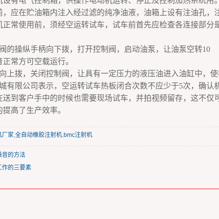
机设有电气控制箱，供操作电动机运转、停止及控制加热系统用
前，应在贮油箱内注入经过滤的纯净油液，油箱上设有注油孔，
常使用前，须经空运转试车，试车前首先应检查各连接部分是
的操纵手柄向下拨，打开控制阀，启动油泵，让油泵空转10
正常方可空载运行。
上拨，关闭控制阀，让具有一定压力的液压油进入油缸中，使
有限公司表示，空运转试车热板闭合次数不应少于5次，确认
在送到客户手中的时候也需要现场试车，并拍视频留存，这不仅
的提高了生产效率。
机厂家
,
全自动橡胶注射机
,
bmc注射机
噪音的方法
工作的三要素