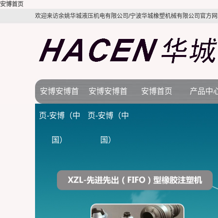
安博首页
欢迎来访余姚华城液压机电有限公司/宁波华城橡塑机械有限公司官方网
安博安博首
安博安博首
安博首页
产品中
公司简介
安博首页
橡胶机
页-安博（中
页-安博（中
视频展示
行业新闻
BMC注塑
国）
国）
质量体系
技术知识
LSR液态硅
电木机
拉伸机
接角机