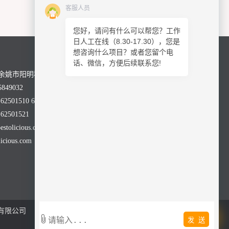
客服人员
您好，请问有什么可以帮您？工作
日人工在线（8.30-17.30），您是
想咨询什么项目？或者您留个电
话、微信，方便后续联系您!
余姚市阳明科技园舜科路28号
849032
2501510 62501590
2501521
olicious.com
cious.com
有限公司
发 送