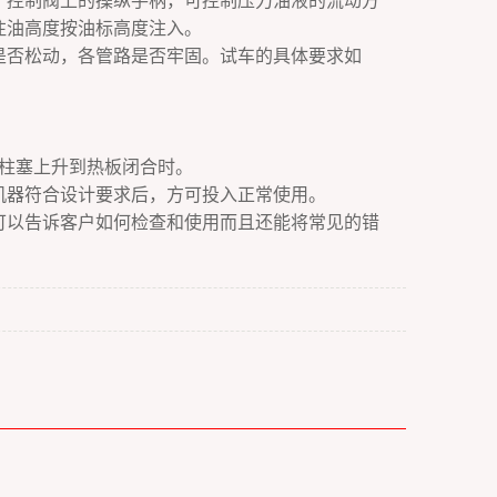
。控制阀上的操纵手柄，可控制压力油液的流动方
注油高度按油标高度注入。
否松动，各管路是否牢固。试车的具体要求如
柱塞上升到热板闭合时。
机器符合设计要求后，方可投入正常使用。
可以告诉客户如何检查和使用而且还能将常见的错