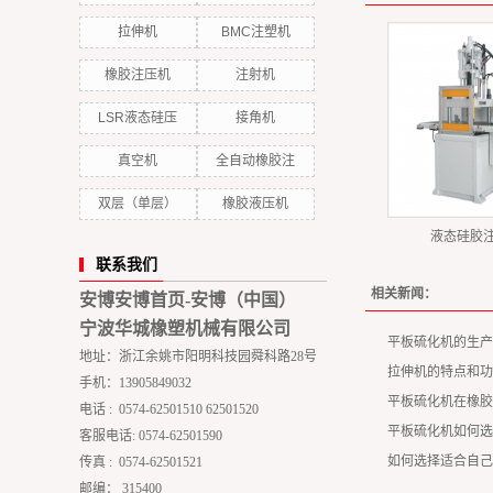
拉伸机
BMC注塑机
橡胶注压机
注射机
LSR液态硅压
接角机
真空机
全自动橡胶注
双层（单层）
橡胶液压机
液态硅胶
联系我们
相关新闻：
安博安博首页-安博（中国）
宁波华城橡塑机械有限公司
平板硫化机的生产
地址：浙江余姚市阳明科技园舜科路28号
拉伸机的特点和功
手机：13905849032
平板硫化机在橡胶
电话 : 0574-62501510 62501520
平板硫化机如何选
客服电话: 0574-62501590
如何选择适合自己
传真 : 0574-62501521
邮编： 315400