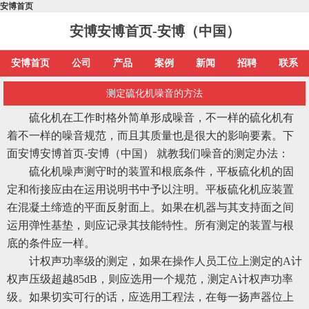
安博首页
安博安博首页-安博（中国）
安博首页
公司
产品
案例
新闻
招聘
联系
测定硫化机噪音的方法
硫化机在工作时格外简单形成噪音，不一样的硫化机有
着不一样的噪音规范，而且其质量也是很大的影响要素。下
面安博安博首页-安博（中国） 就教我们噪音的测定办法：
硫化机噪声测守时的装置和根底条件，平板硫化机的固
定和衔接应由在运用说明书中予以注明。平板硫化机应装置
在混凝土缔造的平面反射面上。如果在机器与其支持面之间
运用弹性基垫，则应记录其技能特性。所有测定的装置与根
底的条件应一样。
计权声功率级的测定，如果在操作人员工位上测定的A计
权声压级超越85dB，则应选用一个规范，测定A计权声功率
级。如果切实可行的话，应选用工程法，在每一扬声器位上