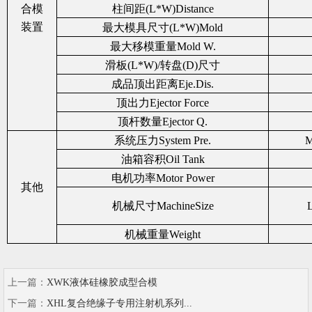
合模
柱间距(L*W)Distance
装置
最大模具尺寸(L*W)Mold
最大移模重量Mold W.
滑板(L*W)/转盘(D)尺寸
成品顶出距离Eje.Dis.
顶出力Ejector Force
顶杆数量Ejector Q.
系统压力System Pre.
M
油箱容积Oil Tank
电机功率Motor Power
其他
机械尺寸MachineSize
机械重量Weight
上一篇：
XWK液体硅橡胶成型合模
下一篇：
XHL复合绝缘子专用注射机系列...