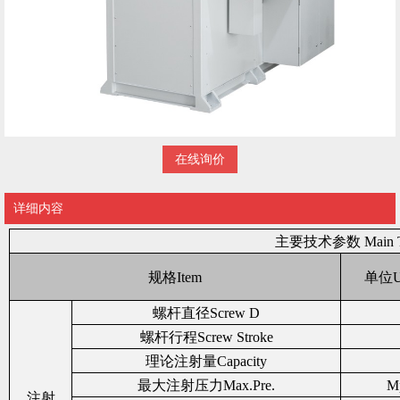
在线询价
详细内容
主
要技术参数 Main Tec
规格Item
单位Un
螺杆直径Screw D
螺杆行程Screw Stroke
理论注射量Capacity
最大注射压力Max.Pre.
Mp
注射