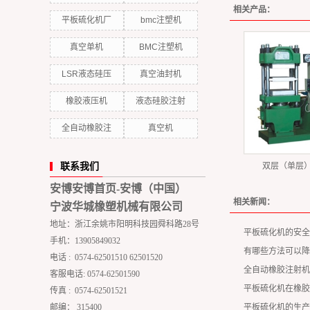
相关产品：
平板硫化机厂
bmc注塑机
真空单机
BMC注塑机
LSR液态硅压
真空油封机
橡胶液压机
液态硅胶注射
全自动橡胶注
真空机
联系我们
双层（单层
安博安博首页-安博（中国）
相关新闻：
宁波华城橡塑机械有限公司
地址：浙江余姚市阳明科技园舜科路28号
平板硫化机的安全
手机：13905849032
有哪些方法可以降
电话 : 0574-62501510 62501520
全自动橡胶注射机
客服电话: 0574-62501590
平板硫化机在橡胶
传真 : 0574-62501521
邮编： 315400
平板硫化机的生产