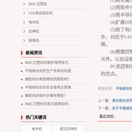
(1)简化输
BMC注塑机
(2)用软件
LSR液态硅压机
(3)用半导
(4)扩展I/0
电木机
(5)除了有C
拉伸机
外，对应于I 
接角机
障。
(6)根据控
新闻资讯
元件，以后设
BMC注塑机的维护保养技巧...
PC机控
平板硫化机的生产效率如何提...
的优点。
橡胶机价格受哪些因素影响？
平板硫化机的安全使用注意事...
相关标签：
平板硫化
橡胶机的操作步骤有哪些？
上一篇：
液压硫化机
BMC注塑机的常见故障如何...
下一篇：
关于平板硫
最近浏览：
热门关键词
电木机
液压拉伸机