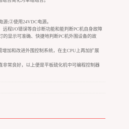
组组合简化为单组组合。
C电源;②使用24VDC电源。
、远程I/O错误等自诊断功能和能判断PC机自身故障
O指示灯的显示可准确、快捷地判断PC机外围设备的故
增加和改进外围控制系统，在主CPU上再加扩展
直非常良好，以上便是平板硫化机中可编程控制器