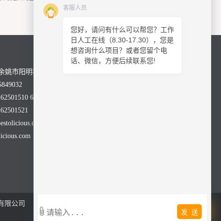
客服人员
您好，请问有什么可以帮您？工作
日人工在线（8.30-17.30），您是
想咨询什么项目？或者您留个电
话、微信，方便后续联系您!
余姚市阳明科技园舜科路28号
849032
2501510 62501590
2501521
olicious.com
cious.com
有限公司
发 送