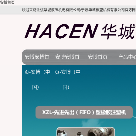
安博首页
欢迎来访余姚华城液压机电有限公司/宁波华城橡塑机械有限公司官方网
安博安博首
安博安博首
安博首页
产品中
公司简介
安博首页
橡胶机
页-安博（中
页-安博（中
视频展示
行业新闻
BMC注塑
国）
国）
质量体系
技术知识
LSR液态硅
电木机
拉伸机
接角机