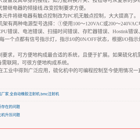
入设备及其本身的接线，如万能转换开关、按钮等可从复杂的多
代替继电器的倾接线.改变控制要求方便。
体元件将继电器有触点控制改为PC机无触点控制，大大提高了。
饥架有两种电源型号选择：①使用100～120VAC或200～240VA
PU错误、电池错误、扫描时间错误、存贮器错误、Hostink错误
/O每一个点都有信号指示灯，指示I/0的0N/OFF状态，根据I/
制要求，可方便地构成最合适的系统，且便于扩展。如果硫化机需
备需联网，可很方便地构成系统。
制在工业中得到广泛应用，硫化机中的可编程控制至今使用情况一
机厂家
,
全自动橡胶注射机
,
bmc注射机
所存在的问题
化机升压问题