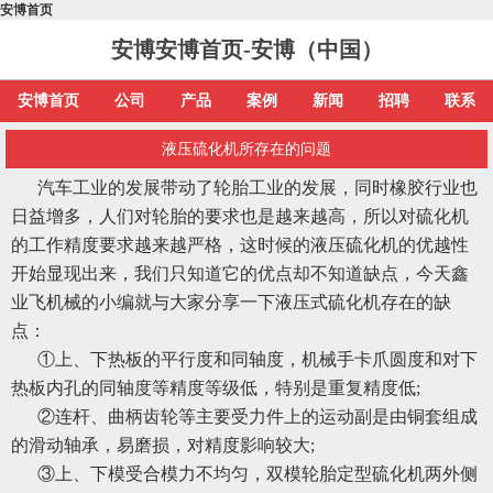
安博首页
安博安博首页-安博（中国）
安博首页
公司
产品
案例
新闻
招聘
联系
液压硫化机所存在的问题
汽车工业的发展带动了轮胎工业的发展，同时橡胶行业也
日益增多，人们对轮胎的要求也是越来越高，所以对硫化机
的工作精度要求越来越严格，这时候的液压硫化机的优越性
开始显现出来，我们只知道它的优点却不知道缺点，今天鑫
业飞机械的小编就与大家分享一下液压式硫化机存在的缺
点：
①上、下热板的平行度和同轴度，机械手卡爪圆度和对下
热板内孔的同轴度等精度等级低，特别是重复精度低;
②连杆、曲柄齿轮等主要受力件上的运动副是由铜套组成
的滑动轴承，易磨损，对精度影响较大;
③上、下模受合模力不均匀，双模轮胎定型硫化机两外侧