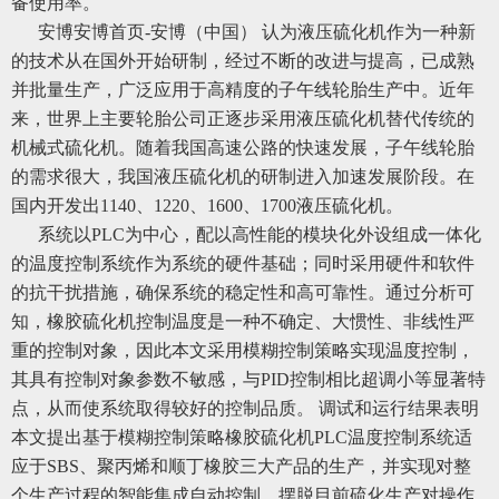
备使用率。
安博安博首页-安博（中国） 认为液压硫化机作为一种新
的技术从在国外开始研制，经过不断的改进与提高，已成熟
并批量生产，广泛应用于高精度的子午线轮胎生产中。近年
来，世界上主要轮胎公司正逐步采用液压硫化机替代传统的
机械式硫化机。随着我国高速公路的快速发展，子午线轮胎
的需求很大，我国液压硫化机的研制进入加速发展阶段。在
国内开发出1140、1220、1600、1700液压硫化机。
系统以PLC为中心，配以高性能的模块化外设组成一体化
的温度控制系统作为系统的硬件基础；同时采用硬件和软件
的抗干扰措施，确保系统的稳定性和高可靠性。通过分析可
知，橡胶硫化机控制温度是一种不确定、大惯性、非线性严
重的控制对象，因此本文采用模糊控制策略实现温度控制，
其具有控制对象参数不敏感，与PID控制相比超调小等显著特
点，从而使系统取得较好的控制品质。 调试和运行结果表明
本文提出基于模糊控制策略橡胶硫化机PLC温度控制系统适
应于SBS、聚丙烯和顺丁橡胶三大产品的生产，并实现对整
个生产过程的智能集成自动控制，摆脱目前硫化生产对操作