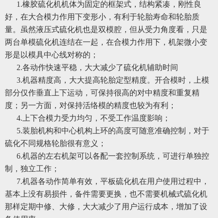
1.橡胶硫化机机体为固定的框架式，结构紧凑，刚性良
好，在大合模力作用下变形小，有利于轮胎寿命和轮胎质
量。虽然液压式硫化机也是双模腔，但从受力角度看，只是
两台单模硫化机连结在一起，在合模力作用下，机架微小变
形是以模具中心线对称的；
2.各动作快速平稳，大大减少了硫化机辅助时间
3.机器精度高，大大提高轮胎定型精度。开合模时，上模
部分仅作垂直上下运动，可保持很高的对中精度和重复精
度；另一方面，对保持活络模的精度也较为有利；
4.上下合模力受力均匀，不受工作温度影响；
5.装胎机构和中心机构上环的高度可随意准确控制，对于
硫化不同规格轮胎很有意义；
6.机器的左右机架可以各配一套控制系统，可进行单独控
制，独立工作；
7.机器各动作简单有效，平板硫化机在用户使用过程中，
基本上没有易损件，备件需要更换，也不需要机械式硫化机
那样定期中修、大修，大大减少了用户运行成本，增加了设