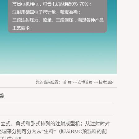
您的当前位置：
首 页
>>
安博首页
>>
技术知识
类
为立式、角式和卧式排列的注射成型机；从注射时对
理来分则可分为从“生料”（即从BMC预混料的配