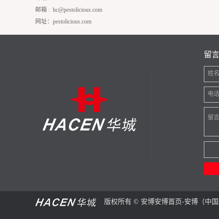
邮箱 :
hc@pestolicious.com
网址：pestolicious.com
留
姓
电
留
版权所有 © 安博安博首页-安博（中国