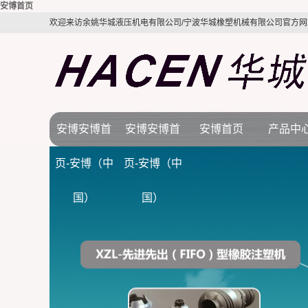
安博首页
欢迎来访余姚华城液压机电有限公司/宁波华城橡塑机械有限公司官方网
安博安博首
安博安博首
安博首页
产品中
公司简介
安博首页
橡胶机
页-安博（中
页-安博（中
视频展示
行业新闻
BMC注塑
国）
国）
质量体系
技术知识
LSR液态硅
电木机
拉伸机
接角机