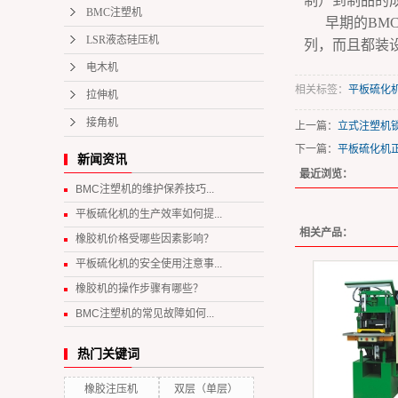
制）到制品的
BMC注塑机
早期的BM
LSR液态硅压机
列，而且都装
电木机
相关标签：
平板硫化
拉伸机
接角机
上一篇：
立式注塑机
下一篇：
平板硫化机
新闻资讯
最近浏览：
BMC注塑机的维护保养技巧...
平板硫化机的生产效率如何提...
相关产品：
橡胶机价格受哪些因素影响？
平板硫化机的安全使用注意事...
橡胶机的操作步骤有哪些？
BMC注塑机的常见故障如何...
热门关键词
橡胶注压机
双层（单层）