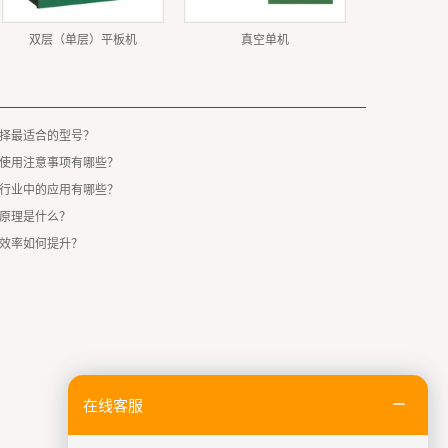
双层（单层）平板机
真空单机
择最适合的型号？
使用注意事项有哪些？
行业中的应用有哪些？
原理是什么？
效率如何提升？
在线客服