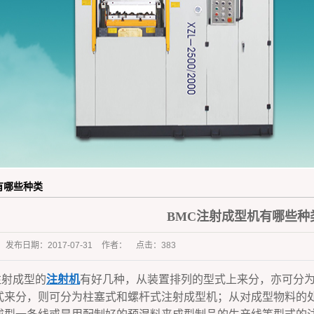
橡胶杂件行业
有哪些种类
BMC注射成型机有哪些种
发布日期：
2017-07-31
作者：
点击：
383
射成型的
注射机
有好几种，从装置排列的型式上来分，亦可分
式来分，则可分为柱塞式和螺杆式注射成型机；从对成型物料的处