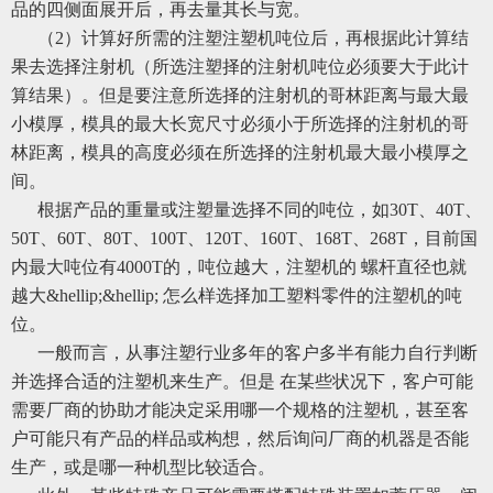
品的四侧面展开后，再去量其长与宽。
（2）计算好所需的注塑注塑机吨位后，再根据此计算结
果去选择注射机（所选注塑择的注射机吨位必须要大于此计
算结果）。但是要注意所选择的注射机的哥林距离与最大最
小模厚，模具的最大长宽尺寸必须小于所选择的注射机的哥
林距离，模具的高度必须在所选择的注射机最大最小模厚之
间。
根据产品的重量或注塑量选择不同的吨位，如30T、40T、
50T、60T、80T、100T、120T、160T、168T、268T，目前国
内最大吨位有4000T的，吨位越大，注塑机的 螺杆直径也就
越大&hellip;&hellip; 怎么样选择加工塑料零件的注塑机的吨
位。
一般而言，从事注塑行业多年的客户多半有能力自行判断
并选择合适的注塑机来生产。但是 在某些状况下，客户可能
需要厂商的协助才能决定采用哪一个规格的注塑机，甚至客
户可能只有产品的样品或构想，然后询问厂商的机器是否能
生产，或是哪一种机型比较适合。