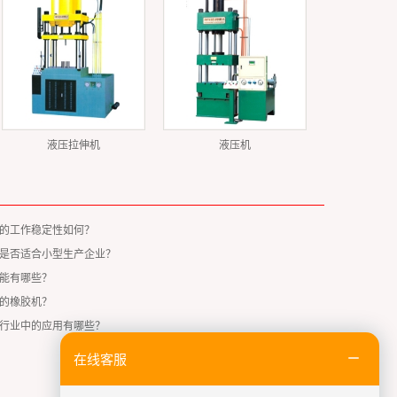
液压拉伸机
液压机
的工作稳定性如何？
是否适合小型生产企业？
能有哪些？
的橡胶机？
行业中的应用有哪些？
在线客服