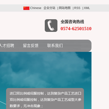
Chinese
企业分站
|
网站地图
|
RSS
|
XML
全国咨询热线
0574-62501510
人才招聘
留言反馈
联系我们