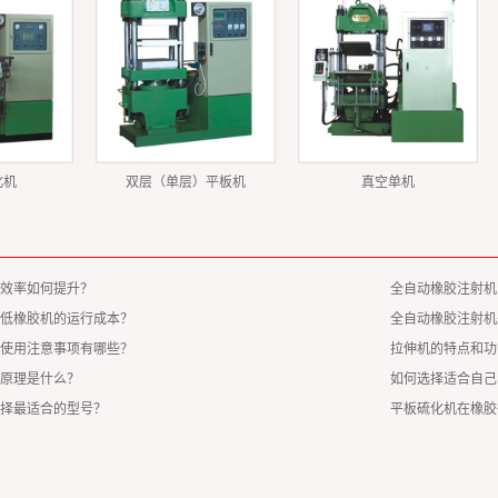
化机
双层（单层）平板机
真空单机
效率如何提升？
全自动橡胶注射机
低橡胶机的运行成本？
全自动橡胶注射机
使用注意事项有哪些？
拉伸机的特点和功
原理是什么？
如何选择适合自己
择最适合的型号？
平板硫化机在橡胶