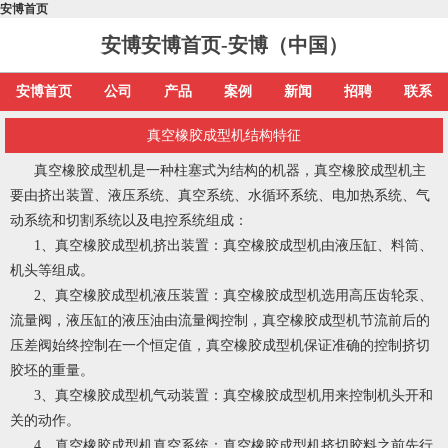
安博首页
安博安博首页-安博（中国）
安博首页
公司
产品
案例
新闻
招聘
联系
真空橡胶成型机结构特征
真空橡胶成型机是一种柱塞式为结构的机器，真空橡胶成型机主
要由挤出装置、液压系统、真空系统、水循环系统、电加热系统、气
动系统和切割系统以及电控系统组成：
1、真空橡胶成型机挤出装置：真空橡胶成型机由液压缸、料筒、
机头等组成。
2、真空橡胶成型机液压装置：真空橡胶成型机选用高压齿轮泵、
流量阀，液压缸的液压油由流量阀控制，真空橡胶成型机节流前后的
压差阀始终控制在一个恒定值，真空橡胶成型机保证准确的控制挤切
胶坯的重量。
3、真空橡胶成型机气动装置：真空橡胶成型机用来控制机头开和
关的动作。
4、真空橡胶成型机真空系统：真空橡胶成型机挤切胶料之前先行