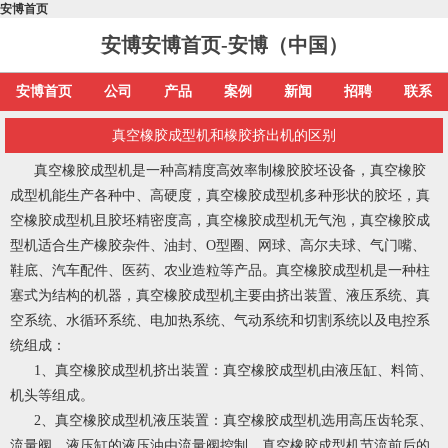
安博首页
安博安博首页-安博（中国）
安博首页
公司
产品
案例
新闻
招聘
联系
真空橡胶成型机和橡胶挤出机的区别
真空橡胶成型机是一种高精度高效率制橡胶胶坯设备，真空橡胶
成型机能生产各种中、高硬度，真空橡胶成型机多种形状的胶坯，真
空橡胶成型机且胶坯精密度高，真空橡胶成型机无气泡，真空橡胶成
型机适合生产橡胶杂件、油封、O型圈、网球、高尔夫球、气门嘴、
鞋底、汽车配件、医药、农业造粒等产品。真空橡胶成型机是一种柱
塞式为结构的机器，真空橡胶成型机主要由挤出装置、液压系统、真
空系统、水循环系统、电加热系统、气动系统和切割系统以及电控系
统组成：
1、真空橡胶成型机挤出装置：真空橡胶成型机由液压缸、料筒、
机头等组成。
2、真空橡胶成型机液压装置：真空橡胶成型机选用高压齿轮泵、
流量阀，液压缸的液压油由流量阀控制，真空橡胶成型机节流前后的