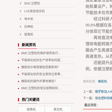
通定量泵注塑机
BMC注塑机
始批量设产，
LSR液态硅压机
节能技术在完
经过科研人员
电木机
99.8%根据
拉伸机
分体现它节能
接角机
再将直流电转
理将电能转换为
新闻资讯
圈会产生高速
BMC注塑机的维护保养技巧...
高速发热，从
平板硫化机的生产效率如何提...
还能提升品质
橡胶机价格受哪些因素影响？
例，依据注塑机
平板硫化机的安全使用注意事...
橡胶机的操作步骤有哪些？
相关标签：
橡胶机
BMC注塑机的常见故障如何...
上一篇：
俄罗斯加入
下一篇：
埃及塑料和
热门关键词
最近浏览：
接角机
真空机