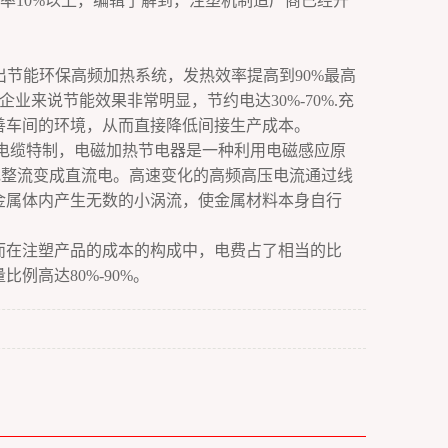
效率10%以上，编辑了解到，注塑机制造厂商已经开
节能环保高频加热系统，发热效率提高到90%最高
业来说节能效果非常明显，节约电达30%-70%.充
善车间的环境，从而直接降低间接生产成本。
温电缆特制，电磁加热节电器是一种利用电磁感应原
交流电整流变成直流电。高速变化的高频高压电流通过线
金属体内产生无数的小涡流，使金属材料本身自行
在注塑产品的成本的构成中，电费占了相当的比
高达80%-90%。