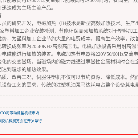
节能最高可达80%比变量泵节能最高可达50%同时，提高生产
将迅速成为主场主流产品。
善
的研究开发，电磁加热（IH技术是新型高频加热技术。生产出
在各家塑料加工企业安装检测，节能环保高频加热系统对于塑料加工企
优势，为塑料加工企业节约大量的电费成本，提高生产效率，改
换成频率为20-40KHz高频高压电。电磁加热设备采用耐高
电磁能进行加热的装置。电磁加热节电器将220V50/60Hz
变化的交变磁场，当磁场内的磁力线通过导磁性金属材料时会在
而达到理想的加热效果。
、改善工况，伺服注塑机不仅可以节约资源、降低成本。然而
设备工艺的需求，传统的注塑机油泵马达耗电占整个设备耗电量比例
WTO将带动橡塑机械市场
橡胶机械展览会在开罗举行