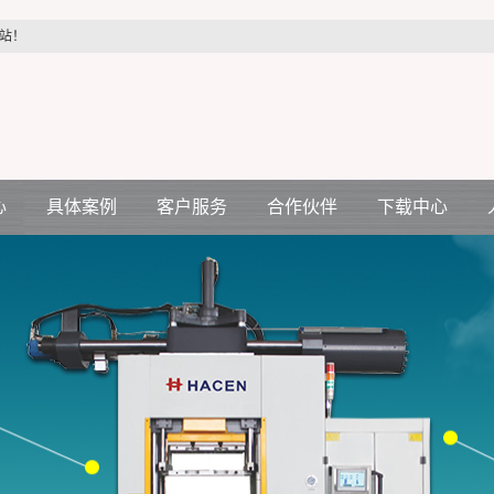
站！
心
具体案例
客户服务
合作伙伴
下载中心
汽车配件行业
客户服务
合作伙伴
机
医疗配件行业
压机
电力配件行业
空调电机行业
生活制品行业
各种减震件行业