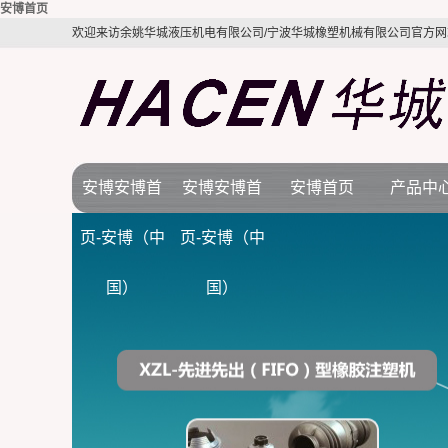
安博首页
欢迎来访余姚华城液压机电有限公司/宁波华城橡塑机械有限公司官方网
安博安博首
安博安博首
安博首页
产品中
公司简介
安博首页
橡胶机
页-安博（中
页-安博（中
视频展示
行业新闻
BMC注塑
国）
国）
质量体系
技术知识
LSR液态硅
电木机
拉伸机
接角机