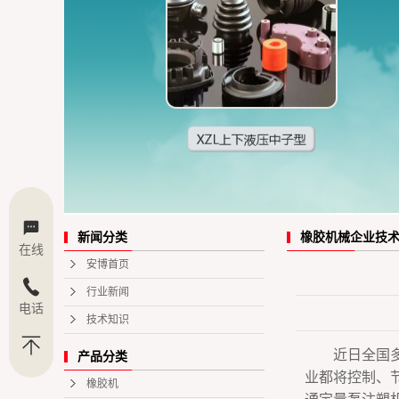
橡胶机械企业技
新闻分类
在线
安博首页
行业新闻
电话
技术知识
近日全国多地
产品分类
业都将控制、
橡胶机