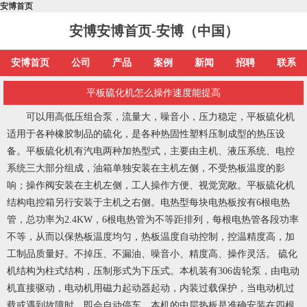
安博首页
安博安博首页-安博（中国）
安博首页
公司
产品
案例
新闻
招聘
联系
平板硫化机怎么操作速度能提高
可以用高低压组合泵，流量大，噪音小，压力稳定，平板硫化机
适用于各种橡胶制品的硫化，是各种热固性塑料压制成型的热压设
备。平板硫化机有汽电两种加热型式，主要由主机、液压系统、电控
系统三大部分组成，油箱单独安装在主机左侧，不受热板温度的影
响；操作阀安装在主机左侧，工人操作方便、视觉宽敞。平板硫化机
结构电控箱另行安装于主机之右侧。电热型每块电热板按有6根电热
管，总功率为2.4KW，6根电热管为不等距排列，每根电热管各段功率
不等，从而以保热板温度均匀，热板温度自动控制，控温精度高，加
工制品质量好。不掉压、不漏油、噪音小、精度高、操作灵活。 硫化
机结构为柱式结构，压制形式为下压式。本机装有306齿轮泵，由电动
机直接驱动，电动机用磁力起动器起动，内装过载保护，当电动机过
载或遇到故障时，即会自动停车。本机的中层热板是准确安装在四根