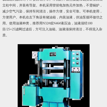
立柱中间，并装有导架。本机采用管状电加热元件加热，不需锅炉，
减少空气污染，保持车间清洁，操作方便，安全可靠。可单机使用，
方便用户。本机在左下角设有储油箱，内装油液，供油泵循环做功之
用。使用油液种类，推荐用N32#或N46#液压油，油液须经100
目/25×25滤网过滤后，方可注入油箱。油液须保持清洁，不得混入杂
质。