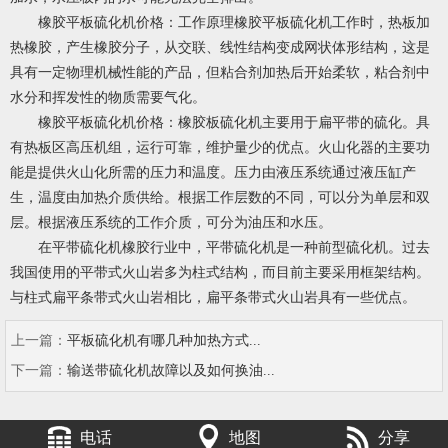
橡胶平板硫化机价格：工作原理橡胶平板硫化机工作时，热板加
热橡胶，产生橡胶分子，从交联、线性结构变成网状体形结构，这是
具有一定物理机械性能的产品，但粘合剂加热后开始柔软，粘合剂中
水分和挥发性的物质需要气化。
橡胶平板硫化机价格：橡胶板硫化机主要用于扁平带的硫化。具
有热板区高压机组，运行可靠，维护量少的优点。火山化器的主要功
能是提供火山化所需的压力和温度。压力由液压系统通过液压缸产
生，温度由加热介质供给。根据工作层数的不同，可以分为单层和双
层。根据液压系统的工作介质，可分为油压和水压。
在平带硫化机橡胶行业中，平带硫化机是一种前型硫化机。过去
我国使用的平带式火山岩多为柱式结构，而目前主要采用框架结构。
与柱式扁平条带式火山岩相比，扁平条带式火山岩具有一些优点。
上一篇：
平板硫化机有哪几种加热方式...
下一篇：
输送带硫化机故障以及如何换油...
电话
地图
分享