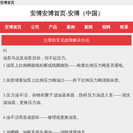
安博首页
安博安博首页-安博（中国）
安博首页
公司
产品
案例
新闻
招聘
联系
注塑机常见故障解决办法
01
油泵马达及油泵启动，但不起压力。
1.油泵上比例阀接线松断或线圈烧毁——检查比例压力阀是否通电。
2.杂质堵塞油泵上比例压力阀油口——拆下比例压力阀清除杂质。
3.压力油不洁，杂物积聚于滤油器表面，防碍压力油进入泵——清洗
滤油器，更换压力油。
4.油不洁而造成损坏——修理或更换油泵。
5.油唧桶，油喉及接头漏油——消除泄露地方。