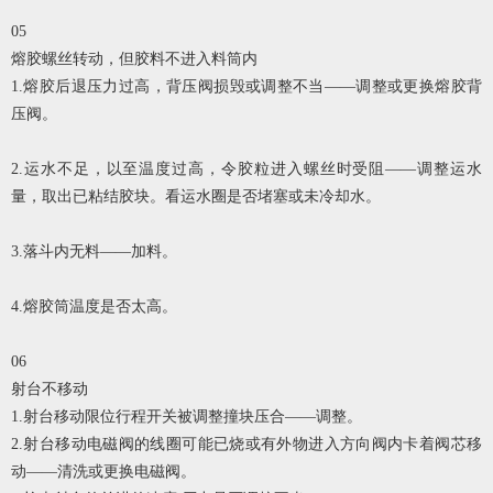
05
熔胶螺丝转动，但胶料不进入料筒内
1.熔胶后退压力过高，背压阀损毁或调整不当——调整或更换熔胶背
压阀。
2.运水不足，以至温度过高，令胶粒进入螺丝时受阻——调整运水
量，取出已粘结胶块。看运水圈是否堵塞或未冷却水。
3.落斗内无料——加料。
4.熔胶筒温度是否太高。
06
射台不移动
1.射台移动限位行程开关被调整撞块压合——调整。
2.射台移动电磁阀的线圈可能已烧或有外物进入方向阀内卡着阀芯移
动——清洗或更换电磁阀。