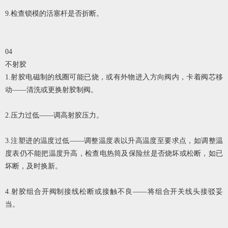
9.检查锁模的活塞杆是否折断。
04
不射胶
1.射胶电磁制的线圈可能已烧，或有外物进入方向阀内，卡着阀芯移
动——清洗或更换射胶制阀。
2.压力过低——调高射胶压力。
3.注塑进的温度过低——调整温度表以升高温度至要求点，如调整温
度表仍不能把温度升高，检查电热筒及保险丝是否烧坏或松断，如已
坏断，及时换新。
4.射胶组合开阀制接线松断或接触不良——将组合开关线头接驳妥
当。