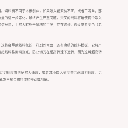
料。切粒机不同于木板刨床，如果喂入辊安装不正，或者工况差，那
质量的进一步恶化，最终产生严重问题。交叉的线料将迫使两个喂入
警信号是，上喂入辊处于糟糕的工况，存在沟槽、裂纹或者变色（老
，这将会导致线料象蛇一样剧烈弯曲；还有磨损的线料模板，它将产
责把线料推到切割点，防止切刀在超高转速下运转，因为这种超高转
切刀速度来匹配喂入速度，或者减小喂入速度来匹配切刀速度。另
孔发生聚合物料流的慢动或阻塞。