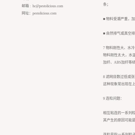
条；
邮箱 :
hc@pestolicious.com
网址：pestolicious.com
■ 物料受潮严重，
■ 自然排气或真空
7 物料刚性大、水
物料刚性太大，水温
加纤、ABS加纤
8 滤网目数过低或
这种现象常出现在
9 连粒问题：
相互粘连的一系列
其产生的原因可能
连粒是指一系列粒