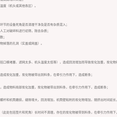
工温度（机头或其他各区）。
各环节的设备死角是否清理干净及是否有杂质混入；
或人工对破碎料进行初筛，除去杂质；
张数；
杂物掉落的孔洞（实盖或网盖）。
（包括口模堵塞、滤网太多、机头温度太低等），造成回流增加而导致炭化加重，炭化
，造成炭化加重，炭化物被带出到料条，在牵引力作用下，造成断条；
强，造成物料局部炭化加重，炭化物被带出到料条，在牵引力作用下，造成断条；
长，螺杆和机筒磨损，缝隙增大，回流增加，机筒壁粘附的炭化物增加，随挤出时间延
口（此处包括垫片和死角）长时间不清理，存在的炭化物被带到料条，在牵引力作用下