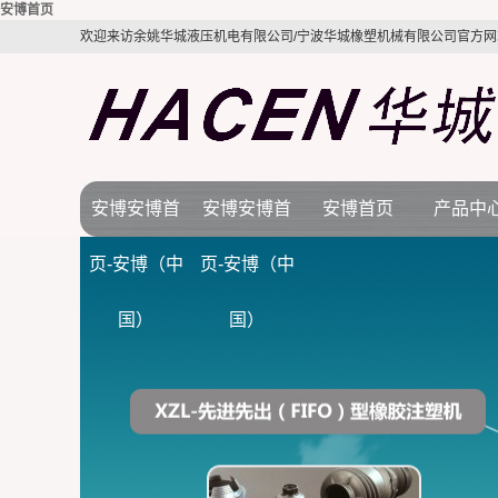
安博首页
欢迎来访余姚华城液压机电有限公司/宁波华城橡塑机械有限公司官方网
安博安博首
安博安博首
安博首页
产品中
公司简介
安博首页
橡胶机
页-安博（中
页-安博（中
视频展示
行业新闻
BMC注塑
国）
国）
质量体系
技术知识
LSR液态硅
电木机
拉伸机
接角机