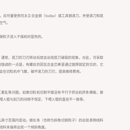
量使用司太立合金钢（Stellite）或工具钢滚刀，并使滚刀和底
空气。
保粒子进入干燥机时是热的。
。通常，底刀的刀刃转动后就会出现底刀破裂的现象，对此，可采取
别强调的一点是，有螺纹的因瓦合金芯棒是通过银焊固定到位的，它
会在切粒机中飞散，破坏滚刀的刀刃，提高维修费用。
工紊乱等问题。如果切粒机切割平面没有平行于挤出机挤条模板，那
喂入辊与刮刀的间隙不恒定、下喂入辊的直径不一致等。
几英寸范围内变动。细长条（也称为斜角切割粒子）的出现表明线料
线料末端将出现一个倾斜角度。