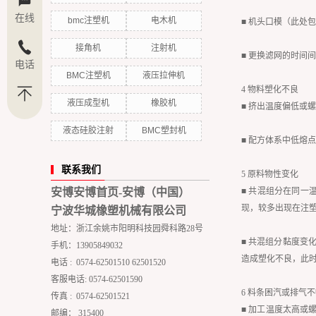
在线
bmc注塑机
电木机
■ 机头口模（此处
接角机
注射机
■ 更换滤网的时间
电话
BMC注塑机
液压拉伸机
4 物料塑化不良
液压成型机
橡胶机
■ 挤出温度偏低或
液态硅胶注射
BMC塑封机
■ 配方体系中低熔
联系我们
5 原料物性变化
安博安博首页-安博（中国）
■ 共混组分在同一
现，较多出现在注塑
宁波华城橡塑机械有限公司
地址：浙江余姚市阳明科技园舜科路28号
■ 共混组分黏度变
手机：13905849032
造成塑化不良，此
电话 : 0574-62501510 62501520
客服电话: 0574-62501590
6 料条困汽或排气
传真 : 0574-62501521
■ 加工温度太高
邮编： 315400