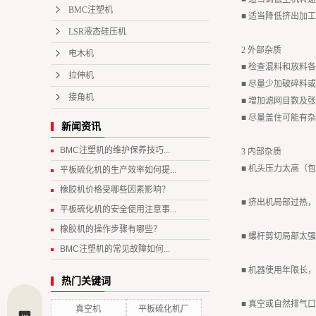
BMC注塑机
■ 适当降低挤出加
LSR液态硅压机
2 外部杂质
电木机
■ 检查混料和放料
拉伸机
■ 尽量少加破碎料
接角机
■ 增加滤网目数及
■ 尽量盖住可能有
新闻资讯
BMC注塑机的维护保养技巧...
3 内部杂质
■ 机头压力太高
平板硫化机的生产效率如何提...
橡胶机价格受哪些因素影响？
■ 挤出机局部过热
平板硫化机的安全使用注意事...
橡胶机的操作步骤有哪些？
■ 螺杆剪切局部太
BMC注塑机的常见故障如何...
■ 机器使用年限
热门关键词
■ 真空或自然排气
真空机
平板硫化机厂