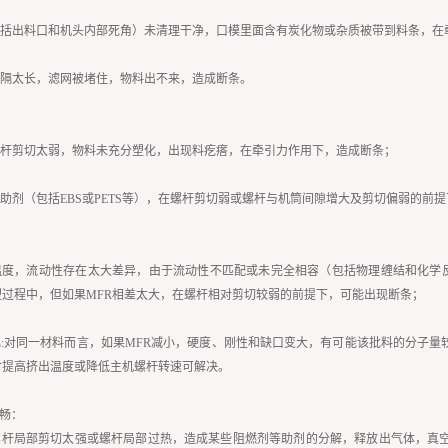
包括出料口和机头内部死角）未清理干净，口模里面含有炭化物或杂质被带到料条，在
间隔太长，滤网被堵住，物料出不来，造成断条。
螺杆剪切太弱，物料未充分塑化，出现料疙瘩，在牵引力作用下，造成断条；
点助剂（包括EBS或PETS等），在螺杆剪切弱或螺杆与机筒间隙增大及剪切偏弱的前
温度，流动性存在太大差异，由于流动性不匹配或未完全相容（包括物理缠结和化学反
过程中，但如果MFR相差太大，在螺杆相对剪切较弱的前提下，可能出现断条；
化:对同一材料而言，如果MFR减小，硬度、刚性和缺口变大，有可能该批料的分子
时提高挤出温度或降低主机螺杆转速可解决。
不畅：
或螺杆局部剪切太强或螺杆局部过热，造成某些阻燃剂等助剂的分解，释放出气体，真