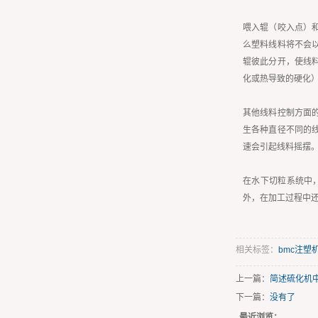
喂入辊（咬入点）
么塑料线料将不会
辊彼此分开，使线
化或热导致的硬化
其他线料控制方面
生各种直径不同的
速会引起线料摇摆
在水下切粒系统中
外，在加工过程中
相关标签：
bmc注塑
上一篇：
简述硫化机
下一篇：
没有了
最近浏览：