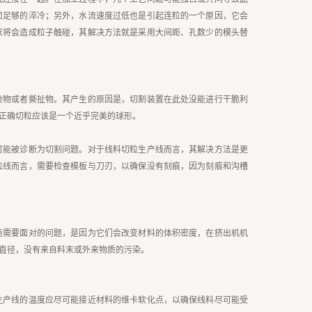
面足够的淬冷；另外，水流速度过低也是引起连粒的一个原因，它会
胀将会造成粒子触碰，其解决方法就是采用大间距、孔数少的模头替
染物或者撕扯物。其产生的原因是，切割装置在此处没能进行干脆利
正确切粒应该是一个近乎完美的球形。
可能被诊断为切割问题。对于线料切粒生产线而言，其解决方法是更
粒线而言，需要检查模板与刀刃，以确保没有刻痕，因为刻痕和沟槽
商需要面对的问题，是因为它们会改变材料的体积密度，在挤出机机
直径，没有来自料末或外来物质的污染。
生产线的温度应尽可能接近材料的维卡软化点，以确保线料尽可能受