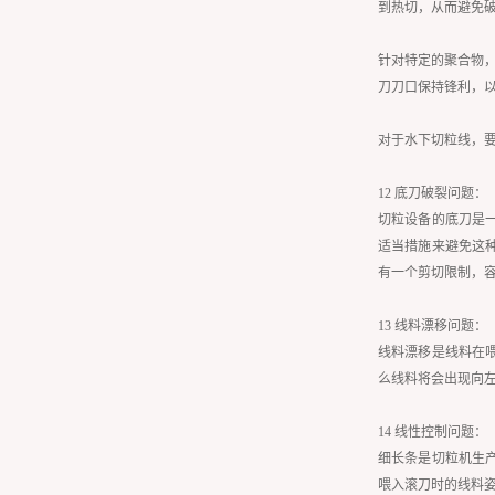
到热切，从而避免
针对特定的聚合物，
刀刀口保持锋利，
对于水下切粒线，
12 底刀破裂问题：
切粒设备的底刀是
适当措施来避免这
有一个剪切限制，
13 线料漂移问题：
线料漂移是线料在
么线料将会出现向
14 线性控制问题：
细长条是切粒机生
喂入滚刀时的线料