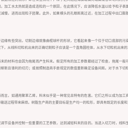
如，加工水太热就是造成连粒的一个原因，在此情况下，应该降低水温以给予粒子表
度减慢，进而出现粒子团聚。此外，如果模头的孔眼距离过近，在加工过程中出口膨
子边缘有些突出，切割边缘就像曲棍球杆的形状，它看起来像一个位于切口底部的污
况下，从线料切粒机出来的正确切割粒子应该是一个直角圆柱体，从水下切粒机出来的
料末的材料也会因为拖尾而产生料末。假定所有的加工参数都经过了检查，拖尾一般
供崭新且锋利的切刃；或按照制造商手册规定的数值重新确定设备间距。对于水下切
料而言，如通用聚苯乙烯，料末似乎是一种常见且特有的危害。它们之所以成为加工
为输送过程带来麻烦。树脂生产商的主要目标是生产均一的粒形，即具有既定的长度和
过调节设备并控制一些重要的工艺参数，达到减轻料末的目的。当进入切刀时，线料