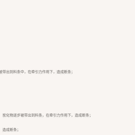
物被带出到料条中，在牵引力作用下，造成断条；
长，炭化物逐步被带出到料条，在牵引力作用下，造成断条；
，造成断条；