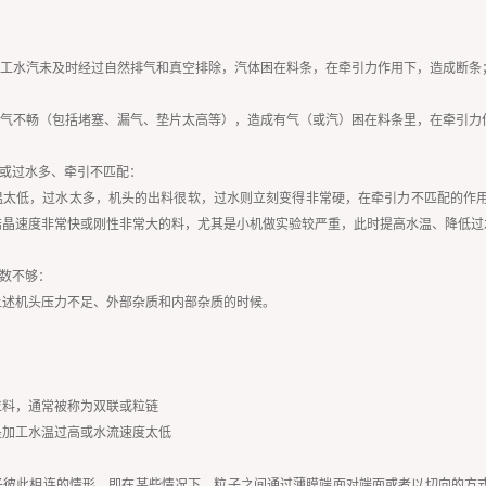
加工水汽未及时经过自然排气和真空排除，汽体困在料条，在牵引力作用下，造成断条
排气不畅（包括堵塞、漏气、垫片太高等），造成有气（或汽）困在料条里，在牵引力
冷或过水多、牵引不匹配：
太低，过水太多，机头的出料很软，过水则立刻变得非常硬，在牵引力不匹配的作用下，
等结晶速度非常快或刚性非常大的料，尤其是小机做实验较严重，此时提高水温、降低
张数不够：
上述机头压力不足、外部杂质和内部杂质的时候。
粒料，通常被称为双联或粒链
是加工水温过高或水流速度太低
子彼此相连的情形，即在某些情况下，粒子之间通过薄膜端面对端面或者以切向的方