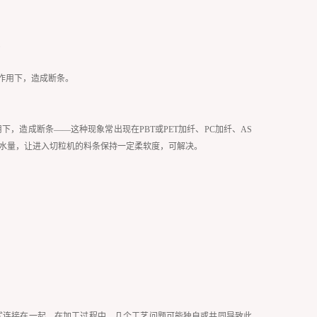
；
作用下，造成断条。
造成断条——这种现象常出现在PBT或PET加纤、PC加纤、AS
过水量，让进入切粒机的料条保持一定柔软度，可解决。
式连接在一起。在加工过程中，几个工艺问题可能独自或共同导致此