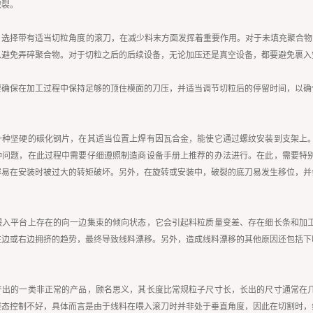
破裂。
选择带有适当切粒角度的滚刀，在减少料末方面发挥着重要作用。对于未填充聚合物，应尽
以避免弄碎聚合物。对于切粒之后的后续设备，无论加压还是真空设备，都要避免裹入
要确保在加工过程中保持足够的顶住模面的刀压，并适当调节切粒后的停留时间，以确
一种坚硬的碳化钢片，在其适当位置上焊有因瓦合金，能使它通过螺纹安装到支架上
种问题，在此过程中需要仔细遵照制造商设备手册上推荐的办法进行。在此，需要特
容易在安装时被过大的转矩破坏。另外，在旋转或安装中，破裂的底刀易发生移位，并
喂入平台上存在的向一边集束的倾向状态，它会引起料粒质量变差、存在细长条和加
左边或右边拥挤的趋势，最终导致线料漂移。另外，造成线料漂移的其他原因还包括下
产出的一类非正常的产品，顾名思义，其长度比常规粒子尺寸长，长出的尺寸通常在
姿态控制不好，具体而言是由于线料在喂入滚刀时并非处于垂直角度，因此在切割时，