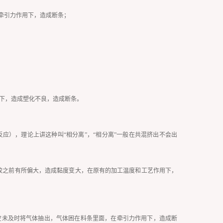
牵引力作用下，造成断条；
提下，造成塑化不良，造成断条。
应），理论上讲这种叫“相分离”，“相分离”一般在共混挤出不会出
量较之前有所偏大，造成黏度变大，在原有的加工温度和工艺作用下，
空未及时将气体抽出，气体困在料条里面，在牵引力作用下，造成断