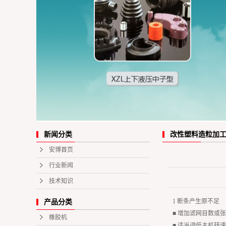
改性塑料造粒加工
新闻分类
安博首页
行业新闻
技术知识
1 断条产生原不足
产品分类
■ 增加滤网目数或
橡胶机
■ 适当调低主机转