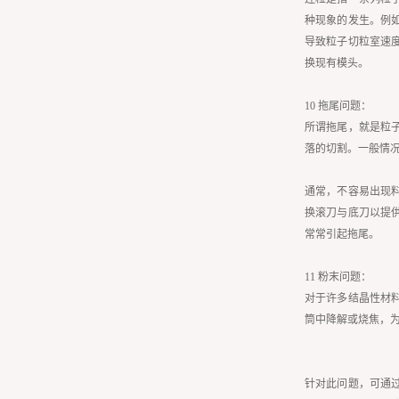
种现象的发生。例
导致粒子切粒室速
换现有模头。
10 拖尾问题：
所谓拖尾，就是粒
落的切割。一般情
通常，不容易出现
换滚刀与底刀以提
常常引起拖尾。
11 粉末问题：
对于许多结晶性材
筒中降解或烧焦，
针对此问题，可通