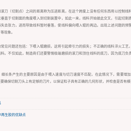
和滚刀（切割点）之间的距离称为压进距离，在这个跨度上没有任何东西用以控制线
以垂直于切割面的角度喂入到切割装置中，如此一来，线料开始彼此交叉，引起切割
料失去张力，进而导致线料暂时垂落，使线料偏向喂入辊的两边。出现上述问题的预
）等现象。
的常见问题还包括：下喂入辊磨损，这将引起牵引力的损失；不正确的线料淬火工艺
线料。不仅如此，制造商们还要警惕极端磨损的滚刀和顶住线料的底刀，因为底刀负
。
，细长条产生的主要原因是由于喂入速度与切刀速度不匹配，在此情况下，需要增加
还要确保切割刀头上有足够的刀片，以保证粒子具有正确的几何形状，并检查是否有模
机
中再生胶的优缺点