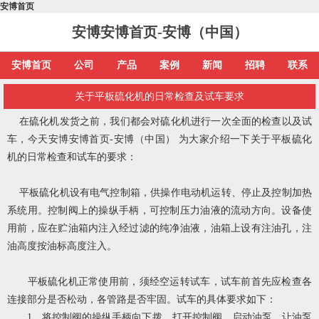
安博首页
安博安博首页-安博（中国）
安博首页
公司
产品
案例
新闻
招聘
联系
关于平板硫化机的日常检查及试车要求
在硫化机发货之前，我们都会对硫化机进行一次全面的检查以及试
车，今天安博安博首页-安博（中国） 为大家介绍一下关于平板硫化
机的日常检查和试车的要求：
平板硫化机设有电气控制箱，供操作电动机运转、停止及控制加热
系统用。控制阀上的操纵手柄，可控制压力油液的流动方向。设备使
用前，应在贮油箱内注入经过滤的纯净油液，油箱上设有注油孔，注
油高度按油标高度注入。
平板硫化机正常使用前，须经空运转试车，试车前首先应检查各
连接部分是否松动，各管路是否牢固。试车的具体要求如下：
1、将控制阀的操纵手柄向下拨，打开控制阀，启动油泵，让油泵