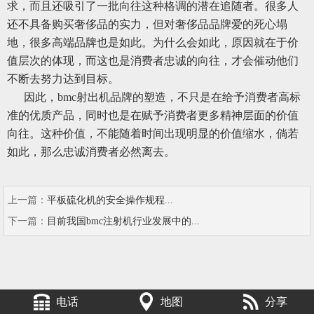
求，而且还吸引了一批向往这种格调的潜在追随者。很多人
还不具备购买奢侈品的实力，但对奢侈品品牌爱的死心塌
地，很多高端品牌也是如此。为什么会如此，原因就在于价
值层次的体现，而这也是消费者忠诚的向往，才会催动他们
不断去努力达到目标。
因此，
bmc射出机
品牌的塑造，不只是在给予消费者高标
准的优质产品，同时也是在赋予消费者更多精神层面的价值
向往。这种价值，不能随着时间出现明显的价值缩水，倘若
如此，那么忠诚消费者必然离去。
上一篇：
平板硫化机的安全操作规程...
下一篇：
目前我国bmc注射机行业发展中的...
电话
地图
分享