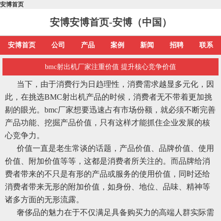
安博首页
安博安博首页-安博（中国）
安博首页
公司
产品
案例
新闻
招聘
联系
bmc射出机厂家注重价值 提升核心竞争价值
当下，由于消费行为日趋理性，消费需求越显多元化，因
此，在挑选BMC射出机产品的时候，消费者无不带着更加挑
剔的眼光。bmc厂家想要迅速占有市场份额，就必须不断完善
产品功能、挖掘产品价值，只有这样才能抓住企业发展的核
心竞争力。
价值一直是老生常谈的话题，产品价值、品牌价值、使用
价值、附加价值等等，这都是消费者所关注的。而品牌给消
费者带来的不只是有形的产品或服务的使用价值，同时还给
消费者带来无形的附加价值，如身份、地位、品味、精神等
诸多方面的无形流露。
奢侈品的魅力在于不仅满足具备购买力的高端人群实际需