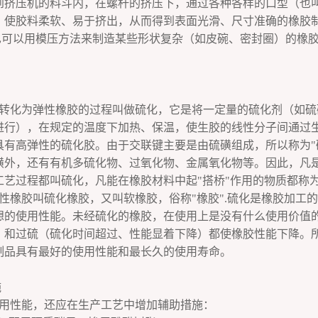
到挤压机的料斗内，在螺杆的挤压下，通过各种各样的口型（也
，使胶料柔软、易于挤出，从而得到表面光滑、尺寸准确的橡胶
也可以用模压方法来制造某些形状复杂（如皮碗、密封圈）的橡
转化为弹性橡胶的过程叫做硫化，它是将一定量的硫化剂（如硫
进行），在规定的温度下加热、保温，使生胶的线性分子间通过生
具有高弹性的硫化胶。由于交联键主要是由硫磺组成，所以称为"
磺外，还有有机多硫化物、过氧化物、金属氧化物等。因此，凡
艺过程都叫硫化，凡能在橡胶材料中起"搭桥"作用的物质都称为"
性橡胶叫硫化橡胶，又叫软橡胶，俗称"橡胶".硫化是橡胶加工
想的使用性能。未经硫化的橡胶，在使用上是没有什么使用价值
）和过硫（硫化时间超过、性能显着下降）都使橡胶性能下降。
制品具有最好的使用性能和最长久的使用寿命。
施
用性能，还应在生产工艺中增加辅助措施：