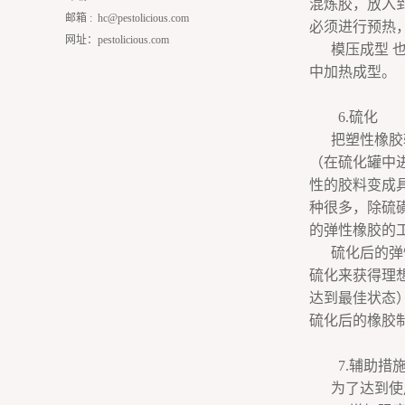
混炼胶，放入
邮箱 :
hc@pestolicious.com
必须进行预热
网址：pestolicious.com
模压成型 
中加热成型。
6.硫化
把塑性橡胶
（在硫化罐中
性的胶料变成
种很多，除硫
的弹性橡胶的工
硫化后的弹
硫化来获得理
达到最佳状态
硫化后的橡胶
7.辅助措
为了达到使