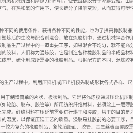
炼机的机械挤压和摩擦力的作用，使长链橡胶分子降解变短，由
空气，在热和氧的作用下，使长链分子降解变短，从而获得可塑
种不同的使用条件、获得各种不同的性能，也为了提高橡胶制品
将塑炼后的生胶与配合剂混合、放在炼胶机中，通过机械拌合作
胶制品生产过程中的一道重要工序，如果混合不均匀，就不能充
到的胶料，人们称为混炼胶，它是制造各种橡胶制品的半成品材
工成型、硫化制成所需要的橡胶制品。根据配方的不同，混炼胶
的生产过程中，利用压延机或压出机预先制成形状各式各样、尺
适用于制造简单的片状、板状制品。它是将混炼胶通过压延机压
（如轮胎、胶布、胶管等）所用纺织纤维材料，必须涂上一层薄
上完成。纤维材料在压延前需要进行烘干和浸胶，烘干的目的是
料的温度，以保证压延工艺的质量。浸胶是挂胶前的必要工序，
用于较为复杂的橡胶制品，象轮胎胎面、胶管、金属丝表面覆胶