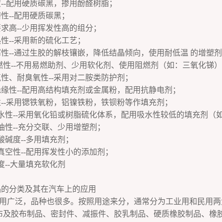
强度--配用硬质碳黑，掺用酚醛树脂；
磨性--配用硬质碳黑；
要求高--少用挥发性高的组分；
热性--采用新的硫化工艺；
耐寒性--通过生胶的解枝镶嵌，降低结晶倾向，使用耐低温 的增塑
加耐燃性--不用易燃助剂、少用软化剂、使用阻燃剂（如：三氧化锑）
耐氧性、耐臭氧性--采用对二胺类防护剂；
电绝缘性--配用高结构填充剂或金属粉，配用抗静电剂；
磁性--采用锶铁氧粉，铝镍铁粉，铁钡粉等作填充剂；
高耐水性--采用氧化铅或树脂硫化体系，配用吸水性较低的填充剂（
耐油性--充分交联、少用增塑剂；
耐酸碱度--多用填充剂；
高真空性--配用挥发性小的添加剂；
硬度--大量填充软化剂
的分类及其在汽车上的应用
用广泛，品种也很多。按照用途来分，通常分为工业用和民用两
布及胶布制品、密封件、减振件、胶乳制品、硬质橡胶制品、橡