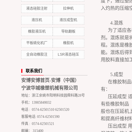
度下，通过塑
入灼热的压缩
液态硅胶注射
拉伸机
液压机
液压成型机
4.混炼
为了适应各
橡胶液压机
导轨翻板
剂。混炼就是
平板硫化机厂
橡胶机
程。混炼是橡
能。混炼后得
全自动橡胶注
LSR液态硅压
用胶料直接加
联系我们
5.成型
安博安博首页-安博（中国）
在橡胶制品
宁波华城橡塑机械有限公司
有：
地址：浙江余姚市阳明科技园舜科路28号
压延成型 
手机：13905849032
有些橡胶制品
电话 : 0574-62501510 62501520
般也在压延机
客服电话: 0574-62501590
和提高纤维材
传真 : 0574-62501521
压出成型 
邮编： 315400