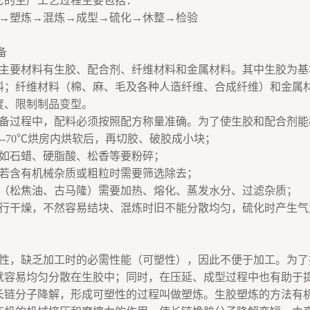
它的生产工艺过程主要包括：
→塑炼→混炼→成型→硫化→休整→检验
备
主要材料有生胶、配合剂、纤维材料和金属材料。其中生胶为基
料；纤维材料（棉、麻、毛及各种人造纤维、合成纤维）和金属
度、限制制品变型。
备过程中，配料必须按照配方称量准确。为了使生胶和配合剂能
0--70℃烘房内烘软后，再切胶、破胶成小块；
如石蜡、硬脂酸、松香等要粉碎；
若含有机械杂质或粗粒时需要筛选除去；
（松焦油、古马隆）需要加热、熔化、蒸发水分、过滤杂质；
行干燥，不然容易结块、混炼时旧不能分散均匀，硫化时产生气
性，缺乏加工时的必需性能（可塑性），因此不便于加工。为了
就容易均匀分散在生胶中；同时，在压延、成型过程中也有助于
长链分子降解，形成可塑性的过程叫做塑炼。生胶塑炼的方法有