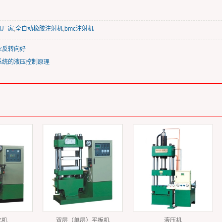
机厂家
,
全自动橡胶注射机
,
bmc注射机
业反转向好
系统的液压控制原理
化机
双层（单层）平板机
液压机