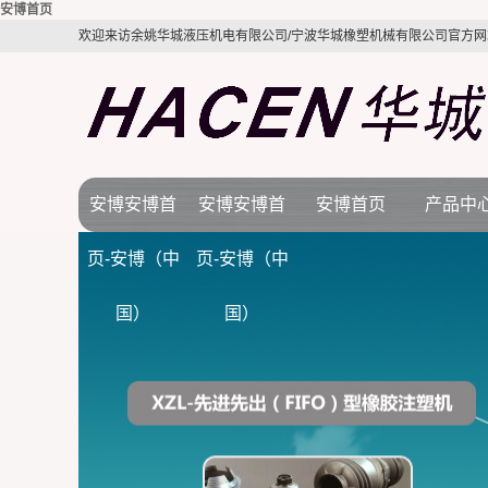
安博首页
欢迎来访余姚华城液压机电有限公司/宁波华城橡塑机械有限公司官方网
安博安博首
安博安博首
安博首页
产品中
公司简介
安博首页
橡胶机
页-安博（中
页-安博（中
视频展示
行业新闻
BMC注塑
国）
国）
质量体系
技术知识
LSR液态硅
电木机
拉伸机
接角机