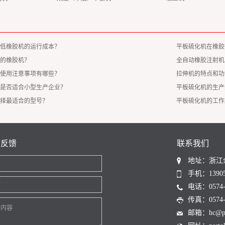
低橡胶机的运行成本？
平板硫化机在橡胶
的橡胶机？
全自动橡胶注射机
使用注意事项有哪些？
拉伸机的特点和功
是否适合小型生产企业？
平板硫化机的生产
择最适合的型号？
平板硫化机的工作
言反馈
联系我们
地址：浙江
名
手机：13905
话
电话：0574-6
传真：0574-6
言内容
邮箱：hc@pest