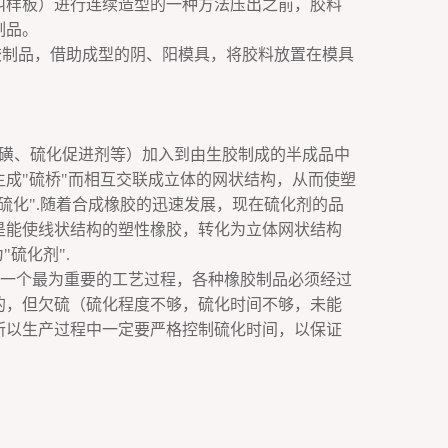
叫样板）进行连续造型的一种方法压出之前，胶料
制品。
胶制品，借助成型的阴、阳模具，将胶料放置在模具
磺、硫化促进剂等）加入到由生胶制成的半成品中
成"硫桥"而相互交联成立体的网状结构，从而使塑
硫化".随着合成橡胶的迅速发展，现在硫化剂的品
是能使线状结构的塑性橡胶，转化为立体网状结构
硫化剂".
的一个最为重要的工艺过程，各种橡胶制品必须经过
的，但欠硫（硫化程度不够，硫化时间不够，未能
所以生产过程中一定要严格控制硫化时间，以保证