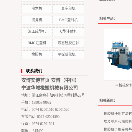
电木机
真空单机
相关产品：
接角机
BMC塑封机
液压成型机
C型注射机
BMC注塑机
液态硅胶注射
橡胶机
平板硫化机厂
联系我们
安博安博首页-安博（中国）
平板硫化
宁波华城橡塑机械有限公司
地址：浙江余姚市阳明科技园舜科路28号
相关新闻：
手机：13905849032
电话 : 0574-62501510 62501520
橡胶机使用方法有
客服电话: 0574-62501590
埃及塑料和橡胶机
传真 : 0574-62501521
橡胶机价格受哪些
邮编： 315400