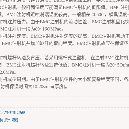
射机料筒温度与模具温度。BMC注射机加工时，要求BMC注射
MC注射机一般料筒温度应能满足BMC注射机的低限值。BMC注
，BMC注射机近喷嘴端温度较高。一般相差20-60C，模具温度一般
射机注射压力。由于BMC注射机的流动性差，BMC注射机固化
C注射机一般为80~16OMPao。
射机注射速度。BMC注射机注射速度的提高，BMC注射机有助
，BMC注射机并增加玻纤的取向程度。BMC注射机故应在保证
n。
射机螺杆转速及背压。若采用螺杆式注塑机，在注射BMC注射机
，BMC注射机螺杆转速宜选低值，BMC注射机一般为20~5Or/
2.0MPa。
射机成型周期。由于BMC注射机塑件的大小和复杂程度不同，各
注射机保温时间为10-20s/mm(厚度)。
化机的作用和功能
射机操作规程