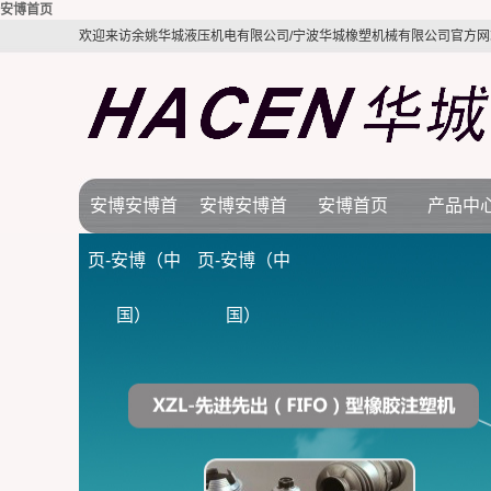
安博首页
欢迎来访余姚华城液压机电有限公司/宁波华城橡塑机械有限公司官方网
安博安博首
安博安博首
安博首页
产品中
公司简介
安博首页
橡胶机
页-安博（中
页-安博（中
视频展示
行业新闻
BMC注塑
国）
国）
质量体系
技术知识
LSR液态硅
电木机
拉伸机
接角机