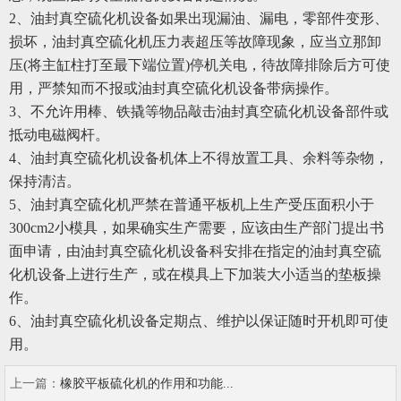
2、油封真空硫化机设备如果出现漏油、漏电，零部件变形、
损坏，油封真空硫化机压力表超压等故障现象，应当立那卸
压(将主缸柱打至最下端位置)停机关电，待故障排除后方可使
用，严禁知
而不报或油封真空硫化机设备带病操作。
3、不允许用棒、铁撬等物品敲击油封真空硫化机设备部件或
抵动电磁阀杆。
4、油封真空硫化机设备机体上不得放置工具、余料等杂物，
保持清洁。
5、油封真空硫化机严禁在普通平板机上生产受压面积小于
300cm2小模具，如果确实生产需要，应该由生产部门提出书
面申请，由油封真空硫化机设备科安排在指定的油封真空硫
化机设备上进行生产，或在模具上下加装大小适当的垫板操
作。
6、油封真空硫化机设备定期点、维护以保证随时开机即可使
用。
上一篇：
橡胶平板硫化机的作用和功能...