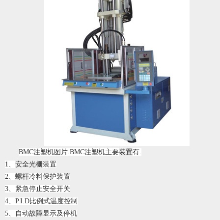
BMC注塑机图片:BMC注塑机主要
装置
有:
1、
安全光栅
装置
2、
螺杆
冷料保护装置
3、紧急停止安全开关
4、P.I.D比例式温度控制
5、自动
故障
显示及停机