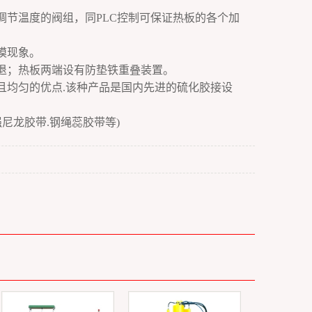
调节温度的阀组，同PLC控制可保证热板的各个加
模现象。
进退；热板两端设有防垫铁重叠装置。
且均匀的优点.该种产品是国内先进的硫化胶接设
尼龙胶带.钢绳蕊胶带等)