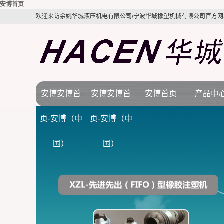
安博首页
欢迎来访余姚华城液压机电有限公司/宁波华城橡塑机械有限公司官方网
安博安博首
安博安博首
安博首页
产品中
公司简介
安博首页
橡胶机
页-安博（中
页-安博（中
视频展示
行业新闻
BMC注塑
国）
国）
质量体系
技术知识
LSR液态硅
电木机
拉伸机
接角机