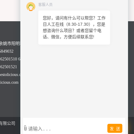
客服人员
您好，请问有什么可以帮您？工作
日人工在线（8.30-17.30），您是
想咨询什么项目？或者您留个电
话、微信，方便后续联系您!
余姚市阳明科技园舜科路28号
849032
2501510 62501590
2501521
olicious.com
cious.com
有限公司
发 送