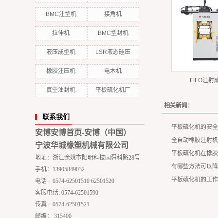
BMC注塑机
接角机
拉伸机
BMC塑封机
液压成型机
LSR液态硅压
橡胶注压机
电木机
FIFO注射
真空油封机
平板硫化机厂
相关新闻：
联系我们
平板硫化机的安全
安博安博首页-安博（中国）
全自动橡胶注射机
宁波华城橡塑机械有限公司
平板硫化机在橡胶
地址：浙江余姚市阳明科技园舜科路28号
有哪些方法可以降
手机：13905849032
平板硫化机的工作
电话 : 0574-62501510 62501520
客服电话: 0574-62501590
传真 : 0574-62501521
邮编： 315400