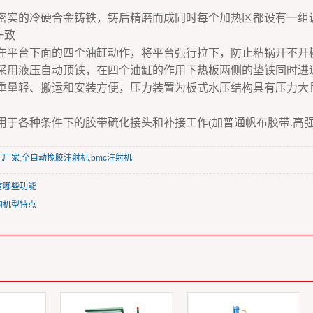
地密实的冷硬合金铸铁，铸后精磨而成同时每个加热区都设有一组
一致
设在平台下面的四个油缸动作，将平台强行拉下，防止粘锅开不开
边采用液压自动顶铁，在四个油缸的作用下热板两侧的垫铁同时
、重量轻、搬运和安装方便，压力装置为板式水压结构具有压力大
应用于各种条件下的胶带硫化接头和补接工作(加普通帆布胶带.高强
机厂家
,
全自动橡胶注射机
,
bmc注射机
有哪些功能
的机型特点