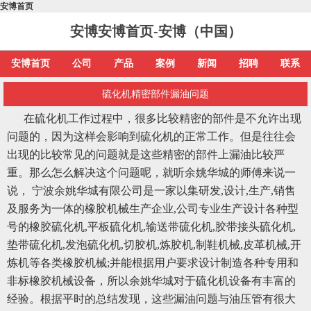
安博首页
安博安博首页-安博（中国）
安博首页
公司
产品
案例
新闻
招聘
联系
硫化机精密部件漏油问题
在硫化机工作过程中，很多比较精密的部件是不允许出现
问题的，因为这样会影响到硫化机的正常工作。但是往往会
出现的比较常见的问题就是这些精密的部件上漏油比较严
重。那么怎么解决这个问题呢，就听余姚华城的师傅来说一
说， 宁波
余姚华城
有限公司是一家以集研发,设计,生产,销售
及服务为一体的橡胶机械生产企业,公司专业生产设计各种型
号的橡胶硫化机,平板硫化机,输送带硫化机,胶带接头硫化机,
垫带硫化机,发泡硫化机,切胶机,炼胶机,制鞋机械,皮革机械,开
炼机等各类橡胶机械;并能根据用户要求设计制造各种专用和
非标橡胶机械设备，所以
余姚华城
对于硫化机设备有丰富的
经验。根据平时的总结发现，这些漏油问题与油压管有很大