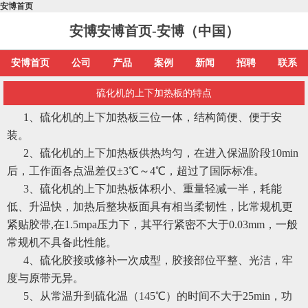
安博首页
安博安博首页-安博（中国）
安博首页
公司
产品
案例
新闻
招聘
联系
硫化机的上下加热板的特点
1、硫化机的上下加热板三位一体，结构简便、便于安
装。
2、硫化机的上下加热板供热均匀，在进入保温阶段10min
后，工作面各点温差仅±3℃～4℃，超过了国际标准。
3、硫化机的上下加热板体积小、重量轻减一半，耗能
低、升温快，加热后整块板面具有相当柔韧性，比常规机更
紧贴胶带,在1.5mpa压力下，其平行紧密不大于0.03mm，一般
常规机不具备此性能。
4、硫化胶接或修补一次成型，胶接部位平整、光洁，牢
度与原带无异。
5、从常温升到硫化温（145℃）的时间不大于25min，功