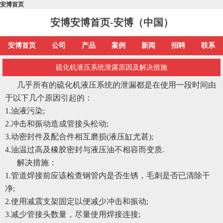
安博首页
安博安博首页-安博（中国）
安博首页
公司
产品
案例
新闻
招聘
联系
硫化机液压系统泄露原因及解决措施
几乎所有的硫化机液压系统的泄漏都是在使用一段时间由
于以下几个原因引起的：
1.油液污染;
2.冲击和振动造成管接头松动;
3.动密封件及配合件相互磨损(液压缸尤甚);
4.油温过高及橡胶密封与液压油不相容而变质.
解决措施：
1.管道焊接前应该检查钢管内是否生锈，毛刺是否已清除干
净;
2.使用减震支架固定以便减少冲击和振动;
3.减少管接头数量，尽量使用焊接连接;