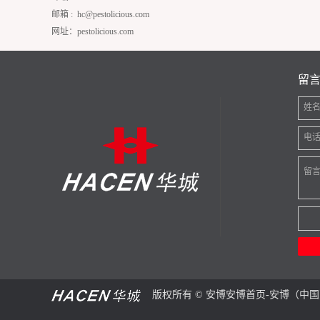
邮箱 :
hc@pestolicious.com
网址：pestolicious.com
留
姓
电
留
版权所有 © 安博安博首页-安博（中国