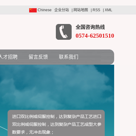
Chinese
企业分站
|
网站地图
|
RSS
|
XML
全国咨询热线
0574-62501510
人才招聘
留言反馈
联系我们