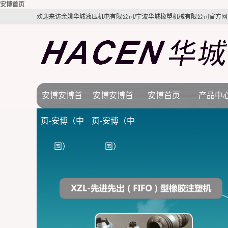
安博首页
欢迎来访余姚华城液压机电有限公司/宁波华城橡塑机械有限公司官方网
安博安博首
安博安博首
安博首页
产品中
公司简介
安博首页
橡胶机
页-安博（中
页-安博（中
视频展示
行业新闻
BMC注塑
国）
国）
质量体系
技术知识
LSR液态硅
电木机
拉伸机
接角机