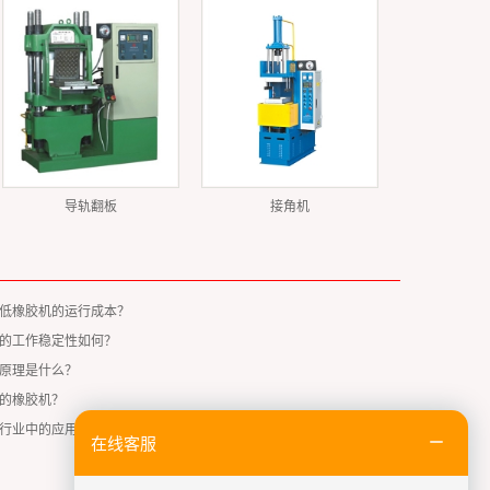
导轨翻板
接角机
低橡胶机的运行成本？
的工作稳定性如何？
原理是什么？
的橡胶机？
行业中的应用有哪些？
在线客服