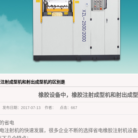
橡胶杂件行业
胶注射成型机和射出成型机的区别是
橡胶设备中，橡胶注射成型机和射出成型
发布日期：
2017-07-13
作者：
点击：
667
的省电
注射机的快速发展，很多企业不断的选择省电橡胶注射机设备