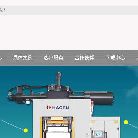
站！
心
具体案例
客户服务
合作伙伴
下载中心
汽车配件行业
客户服务
合作伙伴
机
医疗配件行业
压机
电力配件行业
空调电机行业
生活制品行业
各种减震件行业