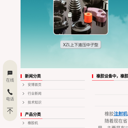
橡胶设备中，橡
新闻分类
在线
什么
安博首页
行业新闻
电话
技术知识
橡胶
注射机
产品分类
随着现在省电
橡胶机