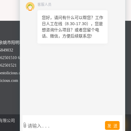
客服人员
您好，请问有什么可以帮您？工作
日人工在线（8.30-17.30），您是
想咨询什么项目？或者您留个电
话、微信，方便后续联系您!
余姚市阳明科技园舜科路28号
849032
2501510 62501590
2501521
olicious.com
cious.com
有限公司
发 送