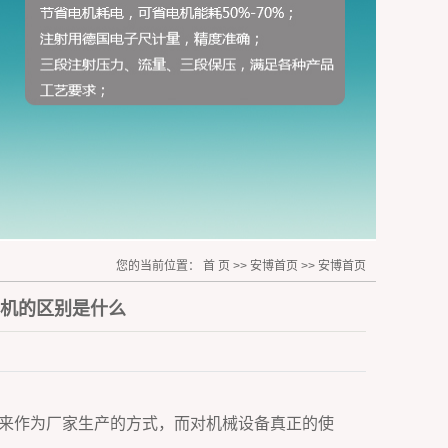
您的当前位置：
首 页
>>
安博首页
>>
安博首页
机的区别是什么
来作为厂家生产的方式，而对机械设备真正的使