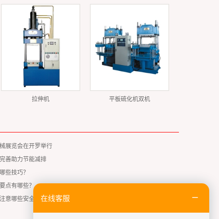
拉伸机
平板硫化机双机
械展览会在开罗举行
完善助力节能减排
哪些技巧？
要点有哪些？
在线客服
注意哪些安全问题？