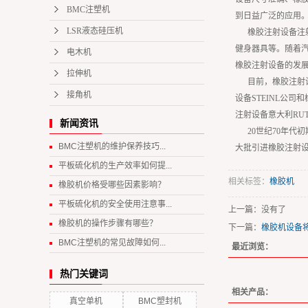
BMC注塑机
到日益广泛的应用
LSR液态硅压机
橡胶注射设备注射
健身器具等。随着汽
电木机
橡胶注射设备的发
拉伸机
目前，橡胶注射设备
接角机
设备STEINL公
注射设备意大利RUT
新闻资讯
20世纪70年代初
BMC注塑机的维护保养技巧...
大批引进橡胶注射
平板硫化机的生产效率如何提...
相关标签：
橡胶机
橡胶机价格受哪些因素影响？
平板硫化机的安全使用注意事...
上一篇：没有了
橡胶机的操作步骤有哪些？
下一篇：
橡胶机设备
BMC注塑机的常见故障如何...
最近浏览：
热门关键词
相关产品：
真空单机
BMC塑封机