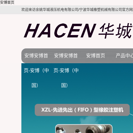
安博首页
欢迎来访余姚华城液压机电有限公司/宁波华城橡塑机械有限公司官方网
安博安博首
安博安博首
安博首页
产品中
公司简介
安博首页
橡胶机
页-安博（中
页-安博（中
视频展示
行业新闻
BMC注塑
国）
国）
质量体系
技术知识
LSR液态硅
电木机
拉伸机
接角机