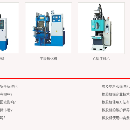
压机
平板硫化机
C型注射机
安全标准化
埃及塑料和橡胶机
有哪些？
橡胶机械企业技术
因素影响？
橡胶机使用方法有
际市场?
橡胶机的维护保养
吗？
橡胶机使用中需要