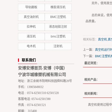
另外，使用真
导轨翻板
橡胶液压机
总的来说，使
真空油封机
BMC注塑机
品质量。
拉伸机
液态硅胶注射
液压机
bmc注塑机
相关标签：
真空机
,
真
电木机
注射机
上一篇：
真空机运行
下一篇：
BMC注塑
联系我们
最近浏览：
安博安博首页-安博（中国）
宁波华城橡塑机械有限公司
相关产品：
地址：浙江余姚市阳明科技园舜科路28号
手机：13905849032
电话 : 0574-62501510 62501520
相关新闻：
客服电话: 0574-62501590
真空机使用过程中
传真 : 0574-62501521
邮编： 315400