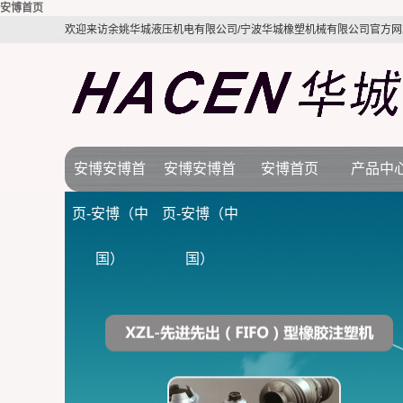
安博首页
欢迎来访余姚华城液压机电有限公司/宁波华城橡塑机械有限公司官方网
安博安博首
安博安博首
安博首页
产品中
公司简介
安博首页
橡胶机
页-安博（中
页-安博（中
视频展示
行业新闻
BMC注塑
国）
国）
质量体系
技术知识
LSR液态硅
电木机
拉伸机
接角机