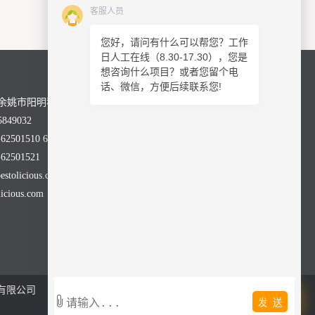
客服人员
您好，请问有什么可以帮您？工作
日人工在线（8.30-17.30），您是
想咨询什么项目？或者您留个电
话、微信，方便后续联系您!
余姚市阳明科技园舜科路28号
849032
2501510 62501590
2501521
olicious.com
cious.com
有限公司
发 送